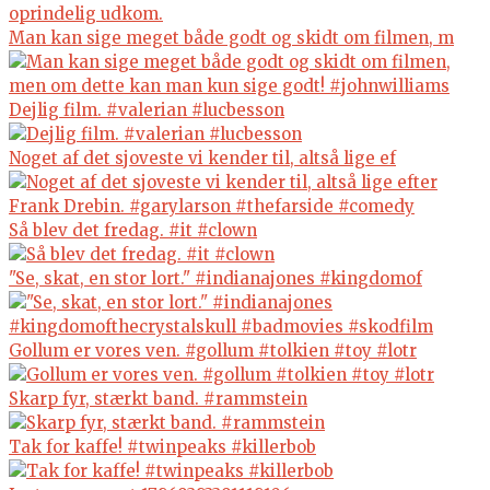
Man kan sige meget både godt og skidt om filmen, m
Dejlig film. #valerian #lucbesson
Noget af det sjoveste vi kender til, altså lige ef
Så blev det fredag. #it #clown
"Se, skat, en stor lort." #indianajones #kingdomof
Gollum er vores ven. #gollum #tolkien #toy #lotr
Skarp fyr, stærkt band. #rammstein
Tak for kaffe! #twinpeaks #killerbob