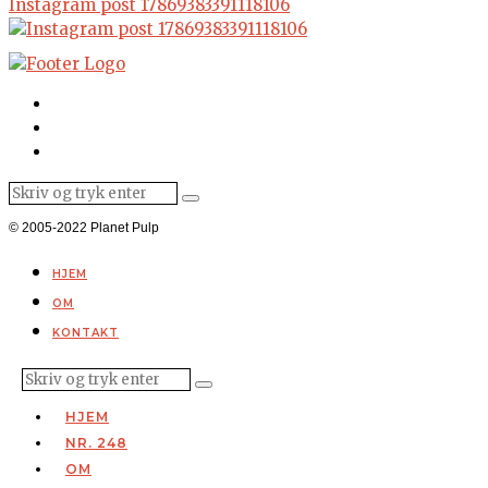
Instagram post 17869383391118106
© 2005-2022 Planet Pulp
HJEM
OM
KONTAKT
HJEM
NR. 248
OM