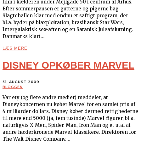
film i kælderen under Mejlgade 50 i centrum af Århus.
Efter sommerpausen er gutterne og pigerne bag
Slagtehallen klar med endnu et saftigt program, der
bl.a. byder på blaxploitation, brasiliansk Star Wars,
Intergalaktisk sex-aften og en Satanisk Juleafslutning.
Danmarks klart…
LÆS MERE
DISNEY OPKØBER MARVEL
31. AUGUST 2009
BLOGGEN
Variety (og flere andre medier) meddeler, at
Disneykoncernen nu køber Marvel for en samlet pris af
4 milliarder dollars. Disney køber dermed rettighederne
til mere end 5000 (ja, fem tusinde) Marvel-figurer, bl.a.
naturligvis X-Men, Spider-Man, Iron Man og et utal af
andre hæderkronede Marvel-klassikere. Direktøren for
The Walt Disney Company,…