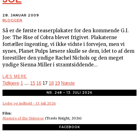
28. JANUAR 2009
BLOGGEN
Så er de første teaserplakater for den kommende G.I.
Joe: The Rise of Cobra blevet frigivet. Plakaterne
fortæller ingenting, vi ikke vidste i forvejen, men vi
synes, Planet Pulps læsere skulle se dem, idet to af dem
forestiller den yndige Rachel Nichols og den meget
yndige Sienna Miller i stramtsiddende…
LÆS MERE
Tidligere
1
…
15
16
17
18
19
Næste
NR. 248 – 13. JULI 2026
Leder og indhold - 13. juli 2026
Film:
Masters of the Universe
(Travis Knight, 2026)
FACEBOOK