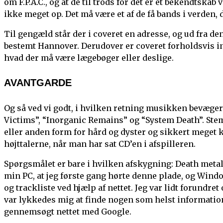
om F.P.A.C., og at de til trods for det er et bekendtskab
ikke meget op. Det må være et af de få bands i verden
Til gengæld står der i coveret en adresse, og ud fra de
bestemt Hannover. Derudover er coveret forholdsvis inte
hvad der må være lægebøger eller deslige.
AVANTGARDE
Og så ved vi godt, i hvilken retning musikken bevæger
Victims”, “Inorganic Remains” og “System Death”. Stemn
eller anden form for hård og dyster og sikkert meget
højttalerne, når man har sat CD’en i afspilleren.
Spørgsmålet er bare i hvilken afskygning: Death metal
min PC, at jeg første gang hørte denne plade, og Win
og trackliste ved hjælp af nettet. Jeg var lidt forundret
var lykkedes mig at finde nogen som helst information
gennemsøgt nettet med Google.