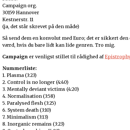
Campaign org.
30159 Hannover
Kestnerstr. 11
(ja, det står skrevet på den måde)
Så send dem en konvolut med Euro; det er sikkert den e
værd, hvis du bare lidt kan lide genren. Tro mig.
Campaign
er venligst stillet til rådighed af
Epistroph
Nummerliste:
1. Plasma (3:23)
2. Control is no longer (4:40)
3. Mentally deviant victims (4:20)
4. Normalisation (3:58)
5. Paralysed flesh (3:25)
6. System death (3:10)
7. Minimalism (3:13)
8. Inorganic remains (3:23)