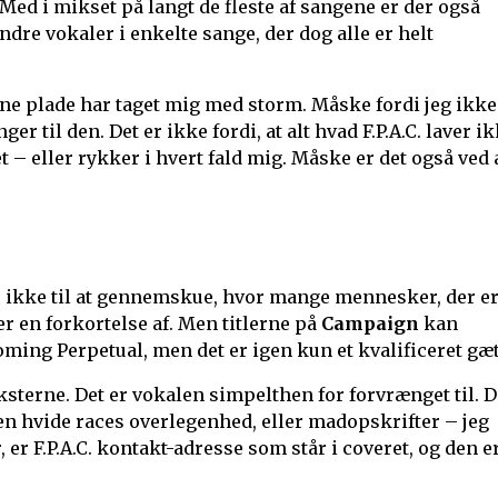
 Med i mikset på langt de fleste af sangene er der også
ndre vokaler i enkelte sange, der dog alle er helt
ne plade har taget mig med storm. Måske fordi jeg ikke
er til den. Det er ikke fordi, at alt hvad F.P.A.C. laver i
et – eller rykker i hvert fald mig. Måske er det også ved 
 er ikke til at gennemskue, hvor mange mennesker, der er
 er en forkortelse af. Men titlerne på
Campaign
kan
oming Perpetual, men det er igen kun et kvalificeret gæt
eksterne. Det er vokalen simpelthen for forvrænget til. D
en hvide races overlegenhed, eller madopskrifter – jeg
 er F.P.A.C. kontakt-adresse som står i coveret, og den er