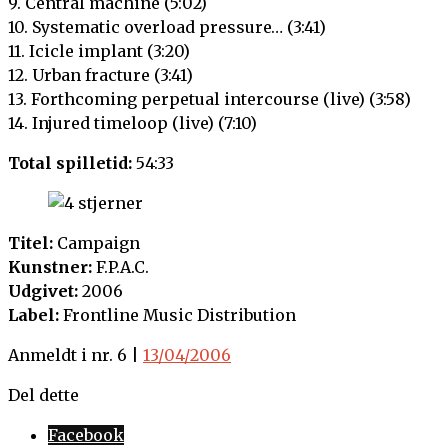
9. Central machine (5:02)
10. Systematic overload pressure… (3:41)
11. Icicle implant (3:20)
12. Urban fracture (3:41)
13. Forthcoming perpetual intercourse (live) (3:58)
14. Injured timeloop (live) (7:10)
Total spilletid:
54:33
Titel:
Campaign
Kunstner:
F.P.A.C.
Udgivet:
2006
Label:
Frontline Music Distribution
Anmeldt i nr. 6 |
13/04/2006
Del dette
Facebook