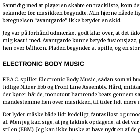
Samtidig med at playeren skabte en trackliste, kom de
sekunder før musikken begyndte. Min hjerne nåede lige
betegnelsen “avantgarde” ikke betyder en skid.
Jeg var på forhånd udmærket godt klar over, at det ikk
mig kast i med. Avantgarde kunne betyde fusionsjazz, p
hen over båthorn. Pladen begynder at spille, og en sto
ELECTRONIC BODY MUSIC
F.P.A.C. spiller Electronic Body Music, sådan som vi h
tidlige Nitzer Ebb og Front Line Assembly. Hård, milit
der kører hårde, monotont hamrende beats gennem san
mandestemme hen over musikken, til tider lidt mere 
Det lyder måske både lidt kedeligt, fantasiløst og umo
af. Men jeg kan sige, at jeg faktisk opdagede, at det v
stilen (EBM). Jeg kan ikke huske at have nydt en af 