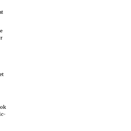
at
ve
er
et
r
nok
ic-