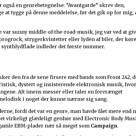
r også en genrebetegnelse: “Avantgarde” skrev den,
 at tygge på denne meddelelse, før det gik op for mig, 
e var sunny middle-of-the-road-musik, jeg var ved at gi
rogrock, strygerkvintetter eller lyden af biler, der kør
r synthlydflade indleder det første nummer.
usker den fra de sene firsere med bands som Front 242, d
aristisk, dystert og insisterende elektronisk musik, hvo
gene. Alt imens messer eller taler en forvrænget
melodisk i noget der kunne nærme sig sang.
derne, fordi det var en genre, man havde fået mere end 
ar et virkeligt glædeligt genhør med Electronic Body Mus
de gamle EBM-plader nær så meget som
Campaign
.