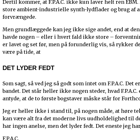
Dertil kommer, at F.P.A.C. ikke kun laver helt ren EBM.
store ambient-industrielle synth-lydflader og brug af a
forvrængede.
Men grundlæggede kan jeg ikke sige andet, end at den
havde nogen – eller i hvert fald ikke store – forventning
er lavet og set før, men på forunderlig vis, så rykker d
være på tide, at
DET LYDER FEDT
Som sagt, så ved jeg så godt som intet om F.P.A.C. Det
bandet. Det står heller ikke nogen steder, hvad F.P.A.C.
antyde, at de to første bogstaver måske står for Forthc
Jeg er heller ikke i stand til, på nogen måde, at høre t
kan være alt fra det moderne livs uudholdelighed til d
har ingen anelse, men det lyder fedt. Det eneste jeg har,
F.P.A.C.