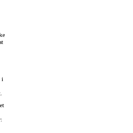
kke
at
 i
.
et
: