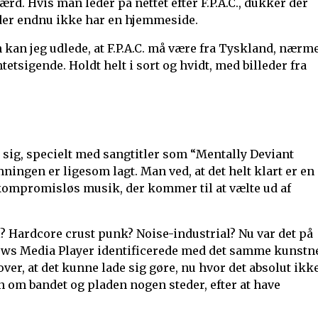
 værd. Hvis man leder på nettet efter F.P.A.C., dukker der
, der endnu ikke har en hjemmeside.
n kan jeg udlede, at F.P.A.C. må være fra Tyskland, nærm
tsigende. Holdt helt i sort og hvidt, med billeder fra
 sig, specielt med sangtitler som “Mentally Deviant
ingen er ligesom lagt. Man ved, at det helt klart er en
 kompromisløs musik, der kommer til at vælte ud af
? Hardcore crust punk? Noise-industrial? Nu var det på
dows Media Player identificerede med det samme kunstn
 over, at det kunne lade sig gøre, nu hvor det absolut ikk
 om bandet og pladen nogen steder, efter at have