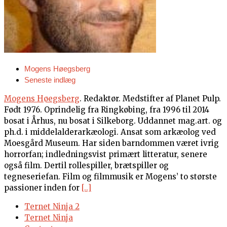
Mogens Høegsberg
Seneste indlæg
Mogens Høegsberg
. Redaktør. Medstifter af Planet Pulp.
Født 1976. Oprindelig fra Ringkøbing, fra 1996 til 2014
bosat i Århus, nu bosat i Silkeborg. Uddannet mag.art. og
ph.d. i middelalderarkæologi. Ansat som arkæolog ved
Moesgård Museum. Har siden barndommen været ivrig
horrorfan; indledningsvist primært litteratur, senere
også film. Dertil rollespiller, brætspiller og
tegneseriefan. Film og filmmusik er Mogens’ to største
passioner inden for
[..]
Ternet Ninja 2
Ternet Ninja