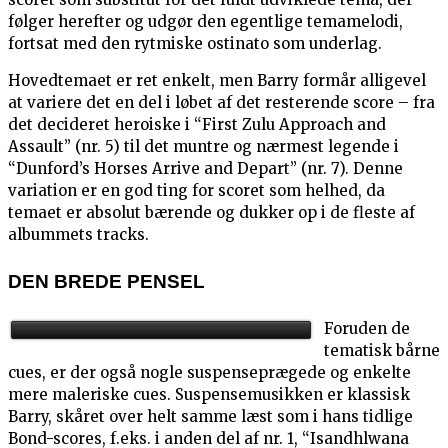
følger herefter og udgør den egentlige temamelodi,
fortsat med den rytmiske ostinato som underlag.
Hovedtemaet er ret enkelt, men Barry formår alligevel
at variere det en del i løbet af det resterende score – fra
det decideret heroiske i “First Zulu Approach and
Assault” (nr. 5) til det muntre og nærmest legende i
“Dunford’s Horses Arrive and Depart” (nr. 7). Denne
variation er en god ting for scoret som helhed, da
temaet er absolut bærende og dukker op i de fleste af
albummets tracks.
DEN BREDE PENSEL
Foruden de
tematisk bårne
cues, er der også nogle suspenseprægede og enkelte
mere maleriske cues. Suspensemusikken er klassisk
Barry, skåret over helt samme læst som i hans tidlige
Bond-scores, f.eks. i anden del af nr. 1, “Isandhlwana