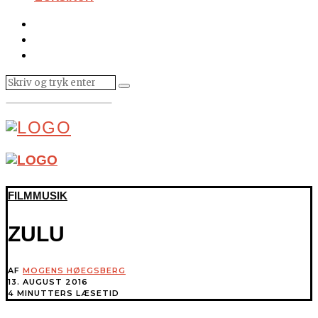
FILMMUSIK
ZULU
AF
MOGENS HØEGSBERG
13. AUGUST 2016
4 MINUTTERS LÆSETID