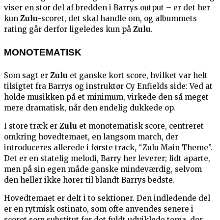
viser en stor del af bredden i Barrys output – er det her
kun
Zulu
-scoret, det skal handle om, og albummets
rating går derfor ligeledes kun på
Zulu
.
MONOTEMATISK
Som sagt er
Zulu
et ganske kort score, hvilket var helt
tilsigtet fra Barrys og instruktør Cy Enfields side: Ved at
holde musikken på et minimum, virkede den så meget
mere dramatisk, når den endelig dukkede op.
I store træk er
Zulu
et monotematisk score, centreret
omkring hovedtemaet, en langsom march, der
introduceres allerede i første track, “Zulu Main Theme”.
Det er en statelig melodi, Barry her leverer; lidt aparte,
men på sin egen måde ganske mindeværdig, selvom
den heller ikke hører til blandt Barrys bedste.
Hovedtemaet er delt i to sektioner. Den indledende del
er en rytmisk ostinato, som ofte anvendes senere i
scoret som substitut for det fuldt udviklede tema, der