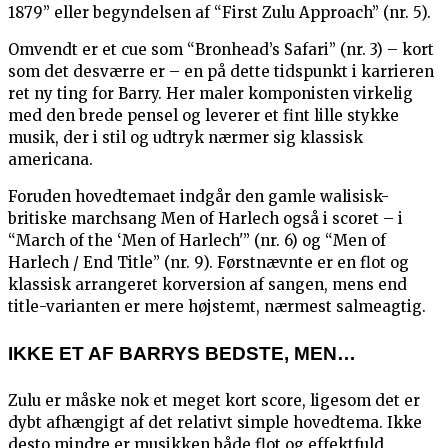
1879” eller begyndelsen af “First Zulu Approach” (nr. 5).
Omvendt er et cue som “Bronhead’s Safari” (nr. 3) – kort
som det desværre er – en på dette tidspunkt i karrieren
ret ny ting for Barry. Her maler komponisten virkelig
med den brede pensel og leverer et fint lille stykke
musik, der i stil og udtryk nærmer sig klassisk
americana.
Foruden hovedtemaet indgår den gamle walisisk-
britiske marchsang Men of Harlech også i scoret – i
“March of the ‘Men of Harlech'” (nr. 6) og “Men of
Harlech / End Title” (nr. 9). Førstnævnte er en flot og
klassisk arrangeret korversion af sangen, mens end
title-varianten er mere højstemt, nærmest salmeagtig.
IKKE ET AF BARRYS BEDSTE, MEN…
Zulu er måske nok et meget kort score, ligesom det er
dybt afhængigt af det relativt simple hovedtema. Ikke
desto mindre er musikken både flot og effektfuld,