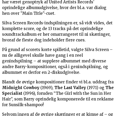
har været genoptryk af United Artists Records’
oprindelige albumudgivelse, hvor der bl.a. var dialog
hen over ”Main Title”-cuet.
Silva Screen Records-indspilningen er, så vidt vides, det
komplette score, og de 13 tracks på det oprindelige
soundtrackalbum er her omarrangeret til ni skæringer,
hvoraf de fleste dog indeholder flere cues.
På grund af scorets korte spilletid, valgte Silva Screen –
nu de alligevel skulle have gang i en reel
genindspilning – at supplere albummet med diverse
andre Barry-kompositioner, også i genindspilning, og
albummet er derfor en 2-diskudgivelse.
Blandt de øvrige kompositioner finder vi bl.a. uddrag fra
Midnight Cowboy
(1969),
The Last Valley
(1971) og
The
Specialist
(1996), foruden “The Girl with the Sun in Her
Hair”, som Barry oprindelig komponerede til en reklame
for Sunsilk-shampoo!
Selvom ingen af de øvrige skæringer er at kimse af – og