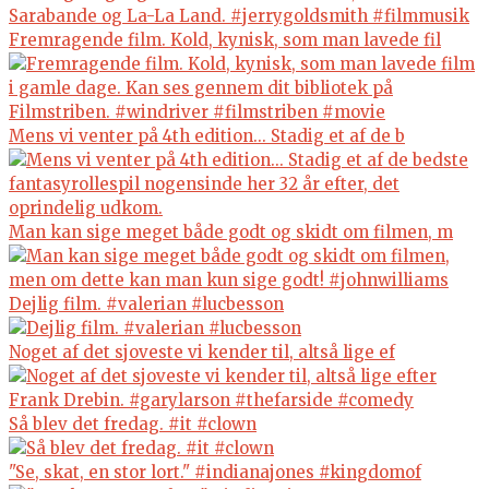
Fremragende film. Kold, kynisk, som man lavede fil
Mens vi venter på 4th edition... Stadig et af de b
Man kan sige meget både godt og skidt om filmen, m
Dejlig film. #valerian #lucbesson
Noget af det sjoveste vi kender til, altså lige ef
Så blev det fredag. #it #clown
"Se, skat, en stor lort." #indianajones #kingdomof