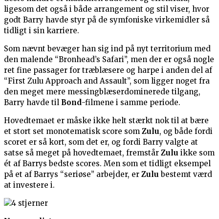
ligesom det også i både arrangement og stil viser, hvor
godt Barry havde styr på de symfoniske virkemidler så
tidligt i sin karriere.
Som nævnt bevæger han sig ind på nyt territorium med
den malende “Bronhead’s Safari”, men der er også nogle
ret fine passager for træblæsere og harpe i anden del af
“First Zulu Approach and Assault”, som ligger noget fra
den meget mere messingblæserdominerede tilgang,
Barry havde til
Bond
-filmene i samme periode.
Hovedtemaet er måske ikke helt stærkt nok til at bære
et stort set monotematisk score som
Zulu
, og både fordi
scoret er så kort, som det er, og fordi Barry valgte at
satse så meget på hovedtemaet, fremstår
Zulu
ikke som
ét af Barrys bedste scores. Men som et tidligt eksempel
på et af Barrys “seriøse” arbejder, er
Zulu
bestemt værd
at investere i.