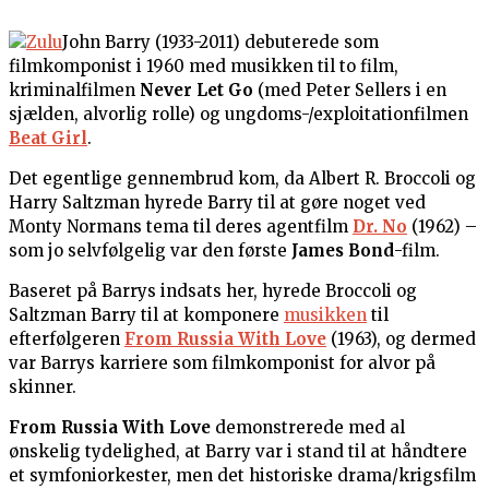
John Barry (1933-2011) debuterede som
filmkomponist i 1960 med musikken til to film,
kriminalfilmen
Never Let Go
(med Peter Sellers i en
sjælden, alvorlig rolle) og ungdoms-/exploitationfilmen
Beat Girl
.
Det egentlige gennembrud kom, da Albert R. Broccoli og
Harry Saltzman hyrede Barry til at gøre noget ved
Monty Normans tema til deres agentfilm
Dr. No
(1962) –
som jo selvfølgelig var den første
James Bond
-film.
Baseret på Barrys indsats her, hyrede Broccoli og
Saltzman Barry til at komponere
musikken
til
efterfølgeren
From Russia With Love
(1963), og dermed
var Barrys karriere som filmkomponist for alvor på
skinner.
From Russia With Love
demonstrerede med al
ønskelig tydelighed, at Barry var i stand til at håndtere
et symfoniorkester, men det historiske drama/krigsfilm