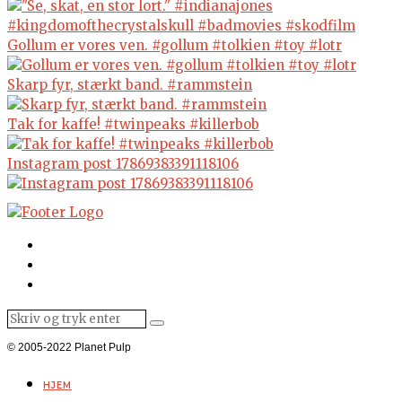
Gollum er vores ven. #gollum #tolkien #toy #lotr
Skarp fyr, stærkt band. #rammstein
Tak for kaffe! #twinpeaks #killerbob
Instagram post 17869383391118106
© 2005-2022 Planet Pulp
HJEM