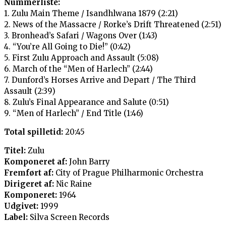
Nummerliste:
1. Zulu Main Theme / Isandhlwana 1879 (2:21)
2. News of the Massacre / Rorke’s Drift Threatened (2:51)
3. Bronhead’s Safari / Wagons Over (1:43)
4. “You’re All Going to Die!” (0:42)
5. First Zulu Approach and Assault (5:08)
6. March of the “Men of Harlech” (2:44)
7. Dunford’s Horses Arrive and Depart / The Third
Assault (2:39)
8. Zulu’s Final Appearance and Salute (0:51)
9. “Men of Harlech” / End Title (1:46)
Total spilletid:
20:45
Titel:
Zulu
Komponeret af:
John Barry
Fremført af:
City of Prague Philharmonic Orchestra
Dirigeret af:
Nic Raine
Komponeret:
1964
Udgivet:
1999
Label:
Silva Screen Records