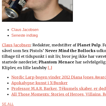
Claus Jacobsen
Seneste indlæg
Claus Jacobsen
: Redaktør, medstifter af
Planet Pulp
. F
såvel som Sex Pistols’
Never Mind the Bollocks
udkom
tilbage til et tidspunkt i mit liv, hvor jeg ikke har væ
startede nørderiet;
Phantom Menace
har selvfølgelig
Kliplev, en lille landsby
[..]
Nordic Larp-bogen vinder 2012 Diana Jones Award
Apokalypse-kunst i X-Bunker
Professor M.A.R. Barker, Tékumels skaber, er dø
All Those Moments: Stories of Heroes, Villains, 
SE ALL