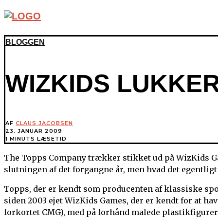
BLOGGEN
WIZKIDS LUKKE
AF
CLAUS JACOBSEN
23. JANUAR 2009
1 MINUTS LÆSETID
The Topps Company trækker stikket ud på WizKids Game
slutningen af det forgangne år, men hvad det egentligt 
Topps, der er kendt som producenten af klassiske spor
siden 2003 ejet WizKids Games, der er kendt for at ha
forkortet CMG), med på forhånd malede plastikfigure