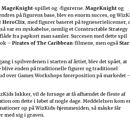
e
MageKnight
-spillet og -figurerne.
MageKnight
og
 ændres på figurens base, blev en enorm succes, og WizK
t
HeroClix
, med figurer baseret på tegneserielicenser, 
så var en nyskabelse, nemlig et Constructable Strategy
låde fra papkort man samler. Succesen med dette spil
 nok –
Pirates of The Caribbean
-filmene, men også
Star
g i spilverdenen i starten af årtiet, blev det spået, at
 blive enden på traditionelle figurer og traditionel
e gå ud over Games Workshops førerposition på markedet 
ids lukker, vil de forsøge at få afhændet de fleste af
ation om dette i løbet af nogle dage. Meddelelsen kom e
rmationer op på WizKids-hjemmesiden, så måske får
er med sig i graven.