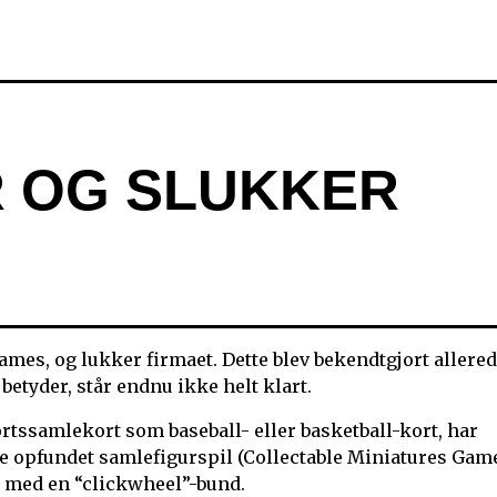
R OG SLUKKER
s, og lukker firmaet. Dette blev bekendtgjort allered
betyder, står endnu ikke helt klart.
tssamlekort som baseball- eller basketball-kort, har
ve opfundet samlefigurspil (Collectable Miniatures Gam
r med en “clickwheel”-bund.