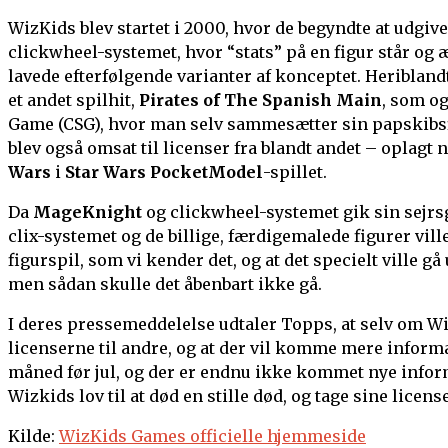
WizKids blev startet i 2000, hvor de begyndte at udgiv
clickwheel-systemet, hvor “stats” på en figur står og
lavede efterfølgende varianter af konceptet. Heribland
et andet spilhit,
Pirates of The Spanish Main
, som og
Game (CSG), hvor man selv sammesætter sin papskibsf
blev også omsat til licenser fra blandt andet – oplagt
Wars
i
Star Wars PocketModel
-spillet.
Da
MageKnight
og clickwheel-systemet gik sin sejrsgan
clix-systemet og de billige, færdigemalede figurer ville
figurspil, som vi kender det, og at det specielt vill
men sådan skulle det åbenbart ikke gå.
I deres pressemeddelelse udtaler Topps, at selv om WizK
licenserne til andre, og at der vil komme mere inform
måned før jul, og der er endnu ikke kommet nye info
Wizkids lov til at død en stille død, og tage sine licens
Kilde:
WizKids Games officielle hjemmeside