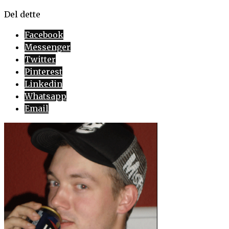
Del dette
Facebook
Messenger
Twitter
Pinterest
Linkedin
Whatsapp
Email