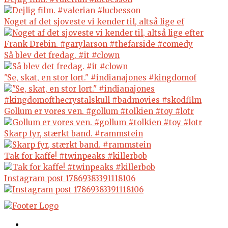
Noget af det sjoveste vi kender til, altså lige ef
Så blev det fredag. #it #clown
"Se, skat, en stor lort." #indianajones #kingdomof
Gollum er vores ven. #gollum #tolkien #toy #lotr
Skarp fyr, stærkt band. #rammstein
Tak for kaffe! #twinpeaks #killerbob
Instagram post 17869383391118106