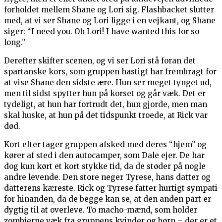
forholdet mellem Shane og Lori sig. Flashbacket slutter
med, at vi ser Shane og Lori ligge i en vejkant, og Shane
siger: “I need you. Oh Lori! I have wanted this for so
long.”
Derefter skifter scenen, og vi ser Lori stå foran det
spartanske kors, som gruppen hastigt har frembragt for
at vise Shane den sidste ære. Hun ser meget tynget ud,
men til sidst spytter hun på korset og går væk. Det er
tydeligt, at hun har fortrudt det, hun gjorde, men man
skal huske, at hun på det tidspunkt troede, at Rick var
død.
Kort efter tager gruppen afsked med deres “hjem” og
kører af sted i den autocamper, som Dale ejer. De har
dog kun kørt et kort stykke tid, da de støder på nogle
andre levende. Den store neger Tyrese, hans datter og
datterens kæreste. Rick og Tyrese fatter hurtigt sympati
for hinanden, da de begge kan se, at den anden part er
dygtig til at overleve. To macho-mænd, som holder
zombierne væk fra gruppens kvinder og børn – der er et