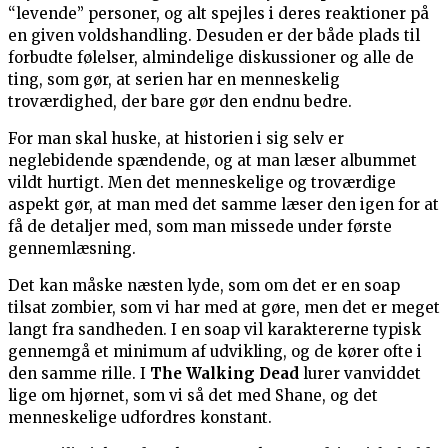
“levende” personer, og alt spejles i deres reaktioner på
en given voldshandling. Desuden er der både plads til
forbudte følelser, almindelige diskussioner og alle de
ting, som gør, at serien har en menneskelig
troværdighed, der bare gør den endnu bedre.
For man skal huske, at historien i sig selv er
neglebidende spændende, og at man læser albummet
vildt hurtigt. Men det menneskelige og troværdige
aspekt gør, at man med det samme læser den igen for at
få de detaljer med, som man missede under første
gennemlæsning.
Det kan måske næsten lyde, som om det er en soap
tilsat zombier, som vi har med at gøre, men det er meget
langt fra sandheden. I en soap vil karaktererne typisk
gennemgå et minimum af udvikling, og de kører ofte i
den samme rille. I
The Walking Dead
lurer vanviddet
lige om hjørnet, som vi så det med Shane, og det
menneskelige udfordres konstant.