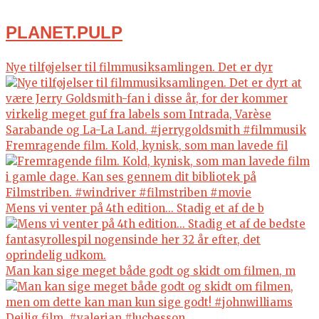
PLANET.PULP
Nye tilføjelser til filmmusiksamlingen. Det er dyr
Fremragende film. Kold, kynisk, som man lavede fil
Mens vi venter på 4th edition... Stadig et af de b
Man kan sige meget både godt og skidt om filmen, m
Dejlig film. #valerian #lucbesson