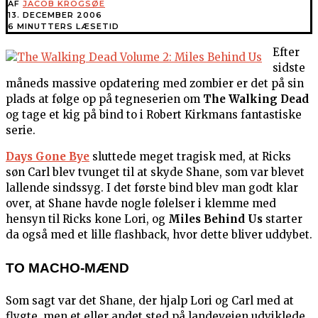
AF
JACOB KROGSØE
13. DECEMBER 2006
6 MINUTTERS LÆSETID
Efter
sidste
måneds massive opdatering med zombier er det på sin
plads at følge op på tegneserien om
The Walking Dead
og tage et kig på bind to i Robert Kirkmans fantastiske
serie.
Days Gone Bye
sluttede meget tragisk med, at Ricks
søn Carl blev tvunget til at skyde Shane, som var blevet
lallende sindssyg. I det første bind blev man godt klar
over, at Shane havde nogle følelser i klemme med
hensyn til Ricks kone Lori, og
Miles Behind Us
starter
da også med et lille flashback, hvor dette bliver uddybet.
TO MACHO-MÆND
Som sagt var det Shane, der hjalp Lori og Carl med at
flygte, men et eller andet sted på landevejen udviklede