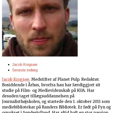
Jacob Krogsøe
Seneste indlæg
Jacob Krogsøe
. Medstifter af Planet Pulp. Redaktør.
Bosiddende i Århus, hvorfra han har færdiggjort sit
studie på Film- og Medievidenskab på KUA. Har
desuden taget tillægsuddannelsen på
Journalisthøjskolen, og startede den 1. oktober 2011 som
mediebibliotekar på Randers Bibliotek. Er født på Fyn og
opvokset i Sønderjylland. Har altid haft en stor passion