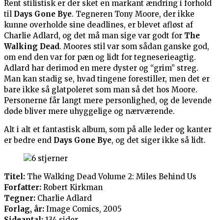
Rent stilistisk er der sket en markant ændring i forhold
til
Days Gone Bye
. Tegneren Tony Moore, der ikke
kunne overholde sine deadlines, er blevet afløst af
Charlie Adlard, og det må man sige var godt for
The
Walking Dead
. Moores stil var som sådan ganske god,
om end den var for pæn og lidt for tegneserieagtig.
Adlard har derimod en mere dyster og “grim” streg.
Man kan stadig se, hvad tingene forestiller, men det er
bare ikke så glatpoleret som man så det hos Moore.
Personerne får langt mere personlighed, og de levende
døde bliver mere uhyggelige og nærværende.
Alt i alt et fantastisk album, som på alle leder og kanter
er bedre end
Days Gone Bye
, og det siger ikke så lidt.
Titel:
The Walking Dead Volume 2: Miles Behind Us
Forfatter:
Robert Kirkman
Tegner:
Charlie Adlard
Forlag, år:
Image Comics, 2005
Sideantal:
134 sider