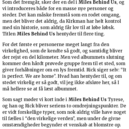
Som det fremgår, sker der en del i
Miles Behind Us
, og
vi introduceres både for en masse nye personer og
steder. Det kan måske fremstå som en rodet omgang,
men det bliver det aldrig, da Kirkman har helt kontrol
med sin historie, som aldrig får lov til at løbe løbsk.
Titlen
Miles Behind Us
hentyder til flere ting.
For det første er personerne meget langt fra den
virkelighed, som de kendte så godt, og samtidig bliver
der rejst en del kilometer. Men ved albummets slutning
kommer den hårdt prøvede gruppe frem til et sted, som
giver forhåbninger om en lys fremtid. Rick siger selv: “It
is perfect. We are home”. Hvad han hentyder til, og om
stedet virkelig er så godt, vil jeg ikke afsløre her, så I
må hellere se at få læst albummet.
Som sagt møder vi kort inde i
Miles Behind Us
Tyrese,
og han og Rick bliver seriens to omdrejningspunkter. De
er vidt forskellige typer, som nok aldrig ville have noget
til fælles i “den virkelige verden”, men under de givne
omstændigheder begynder et venskab at blomstre op.