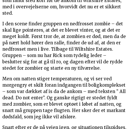
som fandt sted kort før de ankom til Wiltshire Estates,
med i overvejelserne om, hvorvidt det nu er et sikkert
sted.
I den scene finder gruppen en nedfrosset zombie – det
skal lige pointeres, at det er blevet vinter, og at det er
meget koldt. Først tror de, at zombien er død, men da de
på nært hold hører den ralle, finder de ud af, at den er
nedfrosset men i live. Tilbage til Wiltshire Estates.
Gruppen – som nu har Rick som tydelig leder –
beslutter sig for at gå til ro, og dagen efter vil de rydde
stedet for zombier og starte en ny tilværelse.
Men om natten stiger temperaturen, og vi ser ved
morgengry et skilt foran indgangen til boligkomplekset
– som var dækket af is da de ankom – med teksten ” All
dead. Do not enter”. Og ganske rigtigt er stedet fyldt
med zombier, som er blevet optøet i løbet af natten, og
snart må gruppen tage flugten. Her sker der et markant
dødsfald, som jeg ikke vil afsløre.
Snart efter er de på vejen igen, og situationen tilspidses,