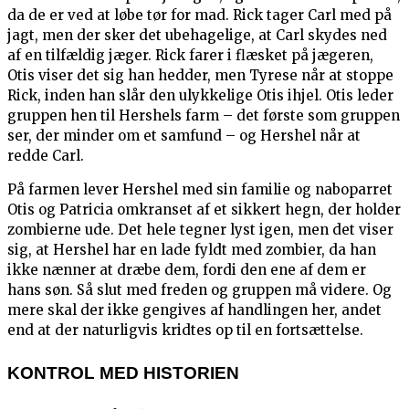
da de er ved at løbe tør for mad. Rick tager Carl med på
jagt, men der sker det ubehagelige, at Carl skydes ned
af en tilfældig jæger. Rick farer i flæsket på jægeren,
Otis viser det sig han hedder, men Tyrese når at stoppe
Rick, inden han slår den ulykkelige Otis ihjel. Otis leder
gruppen hen til Hershels farm – det første som gruppen
ser, der minder om et samfund – og Hershel når at
redde Carl.
På farmen lever Hershel med sin familie og naboparret
Otis og Patricia omkranset af et sikkert hegn, der holder
zombierne ude. Det hele tegner lyst igen, men det viser
sig, at Hershel har en lade fyldt med zombier, da han
ikke nænner at dræbe dem, fordi den ene af dem er
hans søn. Så slut med freden og gruppen må videre. Og
mere skal der ikke gengives af handlingen her, andet
end at der naturligvis kridtes op til en fortsættelse.
KONTROL MED HISTORIEN