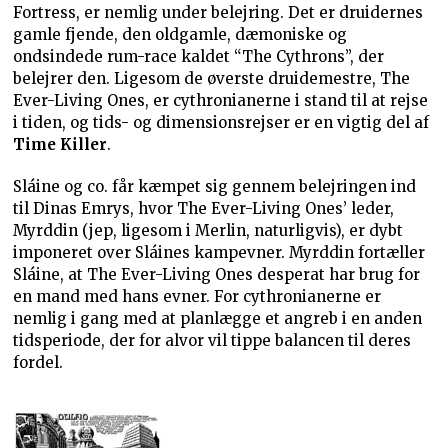
Fortress, er nemlig under belejring. Det er druidernes
gamle fjende, den oldgamle, dæmoniske og
ondsindede rum-race kaldet “The Cythrons”, der
belejrer den. Ligesom de øverste druidemestre, The
Ever-Living Ones, er cythronianerne i stand til at rejse
i tiden, og tids- og dimensionsrejser er en vigtig del af
Time Killer
.
Sláine og co. får kæmpet sig gennem belejringen ind
til Dinas Emrys, hvor The Ever-Living Ones’ leder,
Myrddin (jep, ligesom i Merlin, naturligvis), er dybt
imponeret over Sláines kampevner. Myrddin fortæller
Sláine, at The Ever-Living Ones desperat har brug for
en mand med hans evner. For cythronianerne er
nemlig i gang med at planlægge et angreb i en anden
tidsperiode, der for alvor vil tippe balancen til deres
fordel.