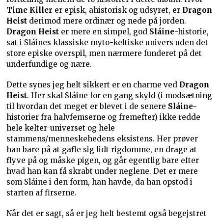
Time Killer
er episk, ahistorisk og udsyret, er
Dragon
Heist
derimod mere ordinær og nede på jorden.
Dragon Heist
er mere en simpel, god
Sláine
-historie,
sat i Sláines klassiske myto-keltiske univers uden det
store episke overspil, men nærmere funderet på det
underfundige og nære.
Dette synes jeg helt sikkert er en charme ved
Dragon
Heist
. Her skal Sláine for en gang skyld (i modsætning
til hvordan det meget er blevet i de senere
Sláine
-
historier fra halvfemserne og fremefter) ikke redde
hele kelter-universet og hele
stammens/menneskehedens eksistens. Her prøver
han bare på at gafle sig lidt rigdomme, en drage at
flyve på og måske pigen, og går egentlig bare efter
hvad han kan få skrabt under neglene. Det er mere
som Sláine i den form, han havde, da han opstod i
starten af firserne.
Når det er sagt, så er jeg helt bestemt også begejstret