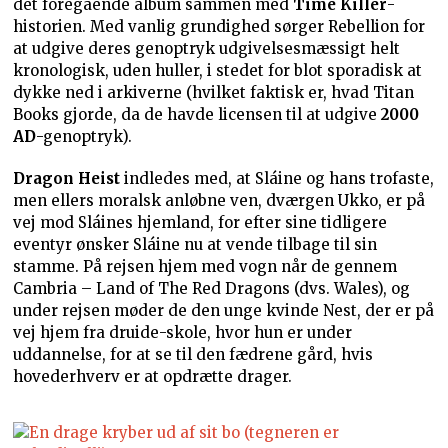
det foregående album sammen med
Time Killer
-
historien. Med vanlig grundighed sørger Rebellion for
at udgive deres genoptryk udgivelsesmæssigt helt
kronologisk, uden huller, i stedet for blot sporadisk at
dykke ned i arkiverne (hvilket faktisk er, hvad Titan
Books gjorde, da de havde licensen til at udgive
2000
AD
-genoptryk).
Dragon Heist
indledes med, at Sláine og hans trofaste,
men ellers moralsk anløbne ven, dværgen Ukko, er på
vej mod Sláines hjemland, for efter sine tidligere
eventyr ønsker Sláine nu at vende tilbage til sin
stamme. På rejsen hjem med vogn når de gennem
Cambria – Land of The Red Dragons (dvs. Wales), og
under rejsen møder de den unge kvinde Nest, der er på
vej hjem fra druide-skole, hvor hun er under
uddannelse, for at se til den fædrene gård, hvis
hovederhverv er at opdrætte drager.