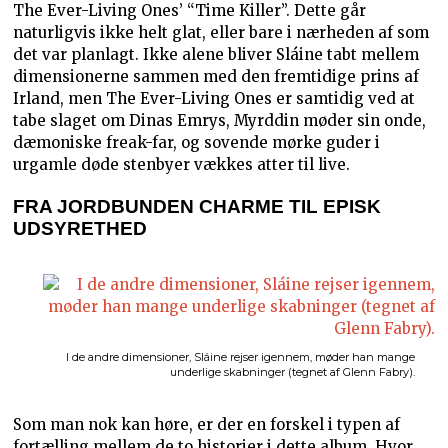
The Ever-Living Ones’ “Time Killer”. Dette går
naturligvis ikke helt glat, eller bare i nærheden af som
det var planlagt. Ikke alene bliver Sláine tabt mellem
dimensionerne sammen med den fremtidige prins af
Irland, men The Ever-Living Ones er samtidig ved at
tabe slaget om Dinas Emrys, Myrddin møder sin onde,
dæmoniske freak-far, og sovende mørke guder i
urgamle døde stenbyer vækkes atter til live.
FRA JORDBUNDEN CHARME TIL EPISK
UDSYRETHED
I de andre dimensioner, Sláine rejser igennem, møder han mange
underlige skabninger (tegnet af Glenn Fabry).
Som man nok kan høre, er der en forskel i typen af
fortælling mellem de to historier i dette album. Hvor