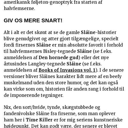
amerikansk føljeton-genoptryk fra starten af
halvfemserne.
GIV OS MERE SNART!
Alt i alt er det skønt at se de gamle
Sláine
-historier
blive genudgivet og atter gjort tilgængelige, specielt
fordi firsernes
Sláine
er min absolutte favorit i forhold
til halvfemsernes Bisley-tegnede
Sláine
(se f.eks.
anmeldelsen af
Den hornede gud
) eller det nye
årtusindes Langley-tegnede
Sláine
(se f.eks.
anmeldelsen af
Books of Invasions vol. 1
). I de senere
versioner bliver Sláines karakter lidt mere af en beefy
muskelmand uden den store humor, og det kan også
kan virke som om, historien får anden rang i forhold til
de imponerende tegninger.
Nix, den sort/hvide, tynde, skægstubbede og
fandenivolske Sláine fra firserne, som man oplever
ham her i
Time Killer
er for mig seriens kunstneriske
højdepunkt. Det kan godt være, der senere er blevet