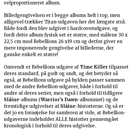
velproportioneret album.
Billedgengivelsen er i begge albums helt i top, men
alligevel trækker Titan-udgaven her det længste strå.
Både fordi den blev udgivet i hardcoverudgave, og
fordi dette album fysisk set er større, med målene 30 x
22,5 cm mod Rebellions 26 x19 cm og derfor giver en
mere imponerende gengivelse af billederne, der
ganske enkelt er større!
Omvendt er Rebellions udgave af
Time Killer
tilpasset
deres standard, på godt og ondt, og det betyder så
også, at Rebellions udgave på hylden passer sammen
med de andre Rebellion-udgaver, både i forhold til
andre af deres serier, men også i forhold til tidligere
Sláine
-albums (
Warrior’s Dawn
-albummet) og de
fremtidige udgivelser af
Sláine
-historierne. Og så er
det jo en fornøjelse for samleren at vide, at Rebellion-
udgaverne indeholder ALLE historier gennemgået
kronologisk i forhold til deres udgivelse.