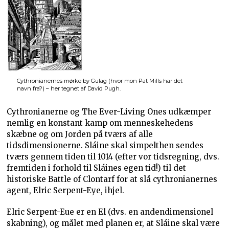
Cythronianernes mørke by Gulag (hvor mon Pat Mills har det
navn fra?) – her tegnet af David Pugh.
Cythronianerne og The Ever-Living Ones udkæmper
nemlig en konstant kamp om menneskehedens
skæbne og om Jorden på tværs af alle
tidsdimensionerne. Sláine skal simpelthen sendes
tværs gennem tiden til 1014 (efter vor tidsregning, dvs.
fremtiden i forhold til Sláines egen tid!) til det
historiske Battle of Clontarf for at slå cythronianernes
agent, Elric Serpent-Eye, ihjel.
Elric Serpent-Eue er en El (dvs. en andendimensionel
skabning), og målet med planen er, at Sláine skal være