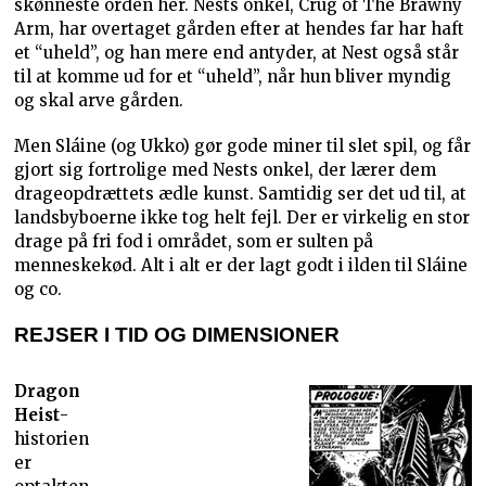
skønneste orden her. Nests onkel, Crug of The Brawny
Arm, har overtaget gården efter at hendes far har haft
et “uheld”, og han mere end antyder, at Nest også står
til at komme ud for et “uheld”, når hun bliver myndig
og skal arve gården.
Men Sláine (og Ukko) gør gode miner til slet spil, og får
gjort sig fortrolige med Nests onkel, der lærer dem
drageopdrættets ædle kunst. Samtidig ser det ud til, at
landsbyboerne ikke tog helt fejl. Der er virkelig en stor
drage på fri fod i området, som er sulten på
menneskekød. Alt i alt er der lagt godt i ilden til Sláine
og co.
REJSER I TID OG DIMENSIONER
Dragon
Heist
-
historien
er