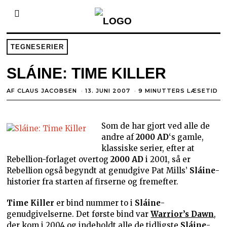
TEGNESERIER
SLÁINE: TIME KILLER
AF
CLAUS JACOBSEN
13. JUNI 2007
9 MINUTTERS LÆSETID
Som de har gjort ved alle de
andre af
2000 AD
‘s gamle,
klassiske serier, efter at
Rebellion-forlaget overtog
2000 AD
i 2001, så er
Rebellion også begyndt at genudgive Pat Mills’
Sláine
-
historier fra starten af firserne og fremefter.
Time Killer
er bind nummer to i
Sláine
-
genudgivelserne. Det første bind var
Warrior’s Dawn
,
der kom i 2004 og indeholdt alle de tidligste
Sláine
-