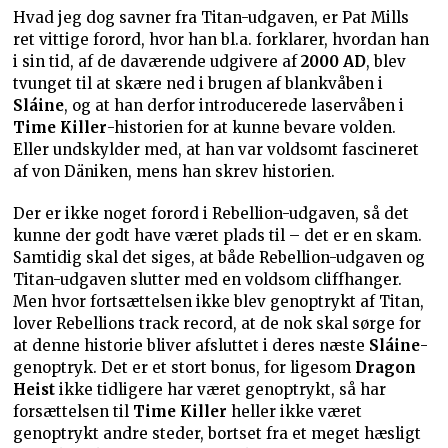
Hvad jeg dog savner fra Titan-udgaven, er Pat Mills
ret vittige forord, hvor han bl.a. forklarer, hvordan han
i sin tid, af de daværende udgivere af
2000 AD
, blev
tvunget til at skære ned i brugen af blankvåben i
Sláine
, og at han derfor introducerede laservåben i
Time Killer
-historien for at kunne bevare volden.
Eller undskylder med, at han var voldsomt fascineret
af von Däniken, mens han skrev historien.
Der er ikke noget forord i Rebellion-udgaven, så det
kunne der godt have været plads til – det er en skam.
Samtidig skal det siges, at både Rebellion-udgaven og
Titan-udgaven slutter med en voldsom cliffhanger.
Men hvor fortsættelsen ikke blev genoptrykt af Titan,
lover Rebellions track record, at de nok skal sørge for
at denne historie bliver afsluttet i deres næste
Sláine
-
genoptryk. Det er et stort bonus, for ligesom
Dragon
Heist
ikke tidligere har været genoptrykt, så har
forsættelsen til
Time Killer
heller ikke været
genoptrykt andre steder, bortset fra et meget hæsligt