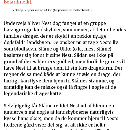
En drage kryber ud af sit bo (tegneren er Belardinelli).
Undervejs bliver Nest dog fanget af en gruppe
hævngerrige landsbyboer, som mener, at det er hendes
families drager, der er skyld i en række nylige
dødsfald i landsbyen. De ønsker nu at tage Nests liv
som blodhævn. Sláine og Ukko (o.k., mest Sláine)
beslutter sig for at hjælpe Nest. Sådan set ikke på
grund af deres hjerters godhed, men fordi de gerne vil
have Nest til at bringe dem til sin fars dragefarm. Der
regner de så med både at kunne stjæle en drage, der
hurtigt kan flyve dem hjem til Sláines stamme, og
samtidig kan de måske også få fingre i nogle af de
legendariske drageskatte.
Selvfølgelig får Sláine reddet Nest ud af klemmen
(undervejs må nogle af landsbyboerne naturligvis
kysse hans økse), men da de kommer hjem til Nests
fædrene gård viser det sig, at alt ikke er helt i