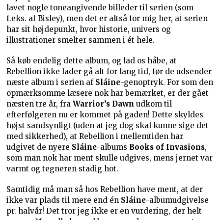
lavet nogle toneangivende billeder til serien (som
f.eks. af Bisley), men det er altså for mig her, at serien
har sit højdepunkt, hvor historie, univers og
illustrationer smelter sammen i ét hele.
Så køb endelig dette album, og lad os håbe, at
Rebellion ikke lader gå alt for lang tid, før de udsender
næste album i serien af
Sláine
-genoptryk. For som den
opmærksomme læsere nok har bemærket, er der gået
næsten tre år, fra
Warrior’s Dawn
udkom til
efterfølgeren nu er kommet på gaden! Dette skyldes
højst sandsynligt (uden at jeg dog skal kunne sige det
med sikkerhed), at Rebellion i mellemtiden har
udgivet de nyere
Sláine
-albums
Books of Invasions
,
som man nok har ment skulle udgives, mens jernet var
varmt og tegneren stadig hot.
Samtidig må man så hos Rebellion have ment, at der
ikke var plads til mere end én
Sláine
-albumudgivelse
pr. halvår! Det tror jeg ikke er en vurdering, der helt