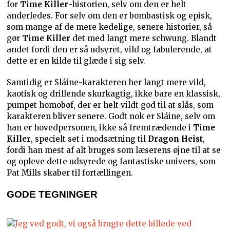
for
Time Killer
-historien, selv om den er helt
anderledes. For selv om den er bombastisk og episk,
som mange af de mere kedelige, senere historier, så
gør
Time Killer
det med langt mere schwung. Blandt
andet fordi den er så udsyret, vild og fabulerende, at
dette er en kilde til glæde i sig selv.
Samtidig er Sláine-karakteren her langt mere vild,
kaotisk og drillende skurkagtig, ikke bare en klassisk,
pumpet homobøf, der er helt vildt god til at slås, som
karakteren bliver senere. Godt nok er Sláine, selv om
han er hovedpersonen, ikke så fremtrædende i
Time
Killer
, specielt set i modsætning til
Dragon Heist
,
fordi han mest af alt bruges som læserens øjne til at se
og opleve dette udsyrede og fantastiske univers, som
Pat Mills skaber til fortællingen.
GODE TEGNINGER