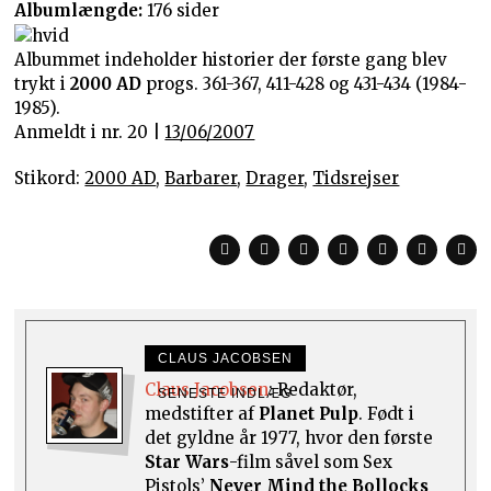
Albumlængde:
176 sider
Albummet indeholder historier der første gang blev
trykt i
2000 AD
progs. 361-367, 411-428 og 431-434 (1984-
1985).
Anmeldt i nr. 20 |
13/06/2007
Stikord:
2000 AD
,
Barbarer
,
Drager
,
Tidsrejser
CLAUS JACOBSEN
Claus Jacobsen
: Redaktør,
SENESTE INDLÆG
medstifter af
Planet Pulp
. Født i
det gyldne år 1977, hvor den første
Star Wars
-film såvel som Sex
Pistols’
Never Mind the Bollocks