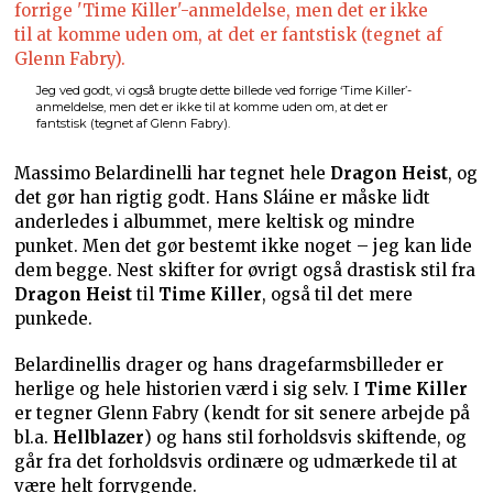
Jeg ved godt, vi også brugte dette billede ved forrige ‘Time Killer’-
anmeldelse, men det er ikke til at komme uden om, at det er
fantstisk (tegnet af Glenn Fabry).
Massimo Belardinelli har tegnet hele
Dragon Heist
, og
det gør han rigtig godt. Hans Sláine er måske lidt
anderledes i albummet, mere keltisk og mindre
punket. Men det gør bestemt ikke noget – jeg kan lide
dem begge. Nest skifter for øvrigt også drastisk stil fra
Dragon Heist
til
Time Killer
, også til det mere
punkede.
Belardinellis drager og hans dragefarmsbilleder er
herlige og hele historien værd i sig selv. I
Time Killer
er tegner Glenn Fabry (kendt for sit senere arbejde på
bl.a.
Hellblazer
) og hans stil forholdsvis skiftende, og
går fra det forholdsvis ordinære og udmærkede til at
være helt forrygende.