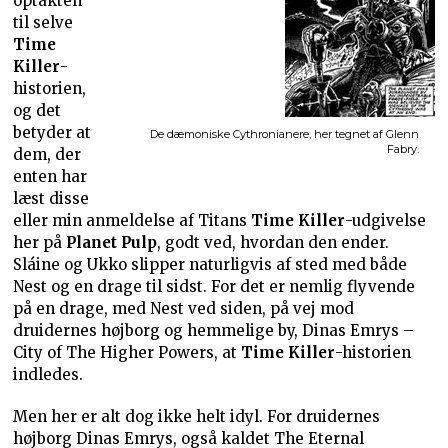
optakten
til selve
Time
Killer
-
historien,
og det
betyder at
De dæmoniske Cythronianere, her tegnet af Glenn
Fabry.
dem, der
enten har
læst disse
eller min anmeldelse af Titans
Time Killer
-udgivelse
her på
Planet Pulp
, godt ved, hvordan den ender.
Sláine og Ukko slipper naturligvis af sted med både
Nest og en drage til sidst. For det er nemlig flyvende
på en drage, med Nest ved siden, på vej mod
druidernes højborg og hemmelige by, Dinas Emrys –
City of The Higher Powers, at
Time Killer
-historien
indledes.
Men her er alt dog ikke helt idyl. For druidernes
højborg Dinas Emrys, også kaldet The Eternal