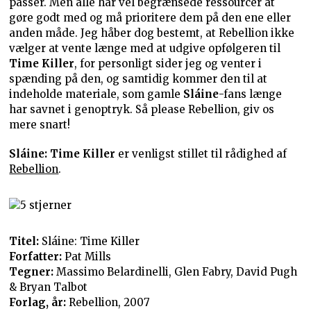
passer. Men alle har vel begrænsede ressourcer at
gøre godt med og må prioritere dem på den ene eller
anden måde. Jeg håber dog bestemt, at Rebellion ikke
vælger at vente længe med at udgive opfølgeren til
Time Killer
, for personligt sider jeg og venter i
spænding på den, og samtidig kommer den til at
indeholde materiale, som gamle
Sláine
-fans længe
har savnet i genoptryk. Så please Rebellion, giv os
mere snart!
Sláine: Time Killer
er venligst stillet til rådighed af
Rebellion
.
Titel:
Sláine: Time Killer
Forfatter:
Pat Mills
Tegner:
Massimo Belardinelli, Glen Fabry, David Pugh
& Bryan Talbot
Forlag, år:
Rebellion, 2007