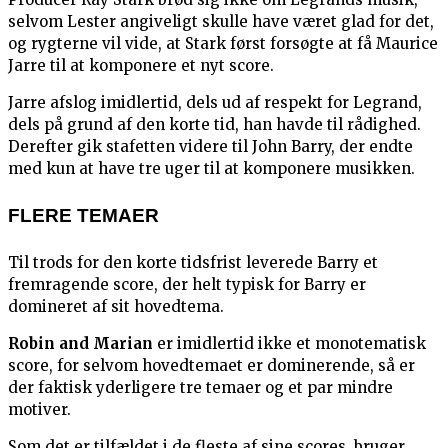
selvom Lester angiveligt skulle have været glad for det,
og rygterne vil vide, at Stark først forsøgte at få Maurice
Jarre til at komponere et nyt score.
Jarre afslog imidlertid, dels ud af respekt for Legrand,
dels på grund af den korte tid, han havde til rådighed.
Derefter gik stafetten videre til John Barry, der endte
med kun at have tre uger til at komponere musikken.
FLERE TEMAER
Til trods for den korte tidsfrist leverede Barry et
fremragende score, der helt typisk for Barry er
domineret af sit hovedtema.
Robin and Marian
er imidlertid ikke et monotematisk
score, for selvom hovedtemaet er dominerende, så er
der faktisk yderligere tre temaer og et par mindre
motiver.
Som det er tilfældet i de fleste af sine scores, bruger