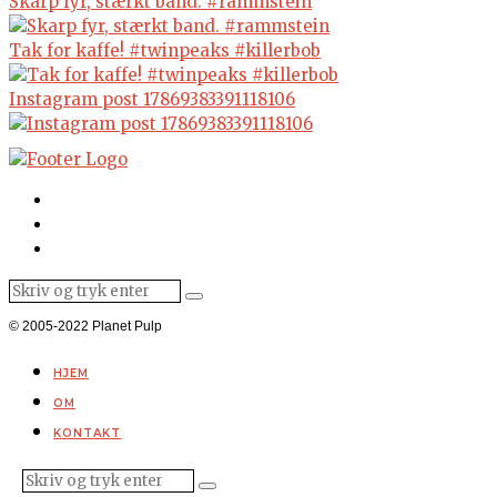
Skarp fyr, stærkt band. #rammstein
Tak for kaffe! #twinpeaks #killerbob
Instagram post 17869383391118106
© 2005-2022 Planet Pulp
HJEM
OM
KONTAKT