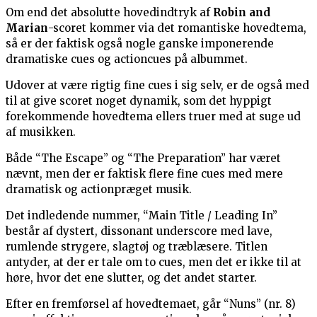
Om end det absolutte hovedindtryk af
Robin and
Marian
-scoret kommer via det romantiske hovedtema,
så er der faktisk også nogle ganske imponerende
dramatiske cues og actioncues på albummet.
Udover at være rigtig fine cues i sig selv, er de også med
til at give scoret noget dynamik, som det hyppigt
forekommende hovedtema ellers truer med at suge ud
af musikken.
Både “The Escape” og “The Preparation” har været
nævnt, men der er faktisk flere fine cues med mere
dramatisk og actionpræget musik.
Det indledende nummer, “Main Title / Leading In”
består af dystert, dissonant underscore med lave,
rumlende strygere, slagtøj og træblæsere. Titlen
antyder, at der er tale om to cues, men det er ikke til at
høre, hvor det ene slutter, og det andet starter.
Efter en fremførsel af hovedtemaet, går “Nuns” (nr. 8)