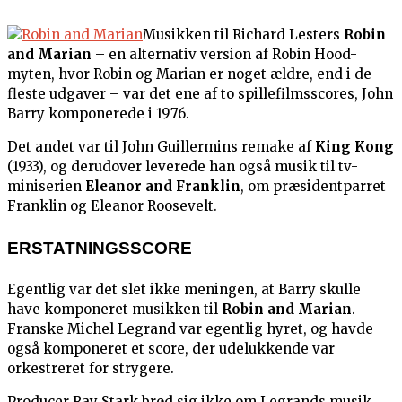
Musikken til Richard Lesters
Robin
and Marian
– en alternativ version af Robin Hood-
myten, hvor Robin og Marian er noget ældre, end i de
fleste udgaver – var det ene af to spillefilmsscores, John
Barry komponerede i 1976.
Det andet var til John Guillermins remake af
King Kong
(1933), og derudover leverede han også musik til tv-
miniserien
Eleanor and Franklin
, om præsidentparret
Franklin og Eleanor Roosevelt.
ERSTATNINGSSCORE
Egentlig var det slet ikke meningen, at Barry skulle
have komponeret musikken til
Robin and Marian
.
Franske Michel Legrand var egentlig hyret, og havde
også komponeret et score, der udelukkende var
orkestreret for strygere.
Producer Ray Stark brød sig ikke om Legrands musik,