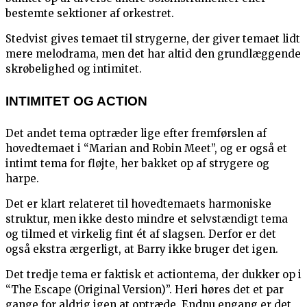
bestemte sektioner af orkestret.
Stedvist gives temaet til strygerne, der giver temaet lidt
mere melodrama, men det har altid den grundlæggende
skrøbelighed og intimitet.
INTIMITET OG ACTION
Det andet tema optræder lige efter fremførslen af
hovedtemaet i “Marian and Robin Meet”, og er også et
intimt tema for fløjte, her bakket op af strygere og
harpe.
Det er klart relateret til hovedtemaets harmoniske
struktur, men ikke desto mindre et selvstændigt tema
og tilmed et virkelig fint ét af slagsen. Derfor er det
også ekstra ærgerligt, at Barry ikke bruger det igen.
Det tredje tema er faktisk et actiontema, der dukker op i
“The Escape (Original Version)”. Heri høres det et par
gange for aldrig igen at optræde. Endnu engang er det