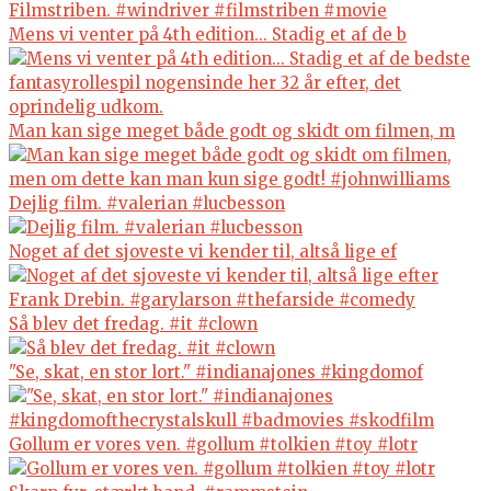
Mens vi venter på 4th edition... Stadig et af de b
Man kan sige meget både godt og skidt om filmen, m
Dejlig film. #valerian #lucbesson
Noget af det sjoveste vi kender til, altså lige ef
Så blev det fredag. #it #clown
"Se, skat, en stor lort." #indianajones #kingdomof
Gollum er vores ven. #gollum #tolkien #toy #lotr