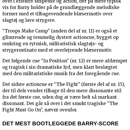
over i effektiv suspense og action, der på mere typisk
vis for Barry holder på de grundlæggende melodiske
former med et tilbagevendende blæsermotiv over
slagtøj og lave strygere.
“Troops Make Camp” (anden del af nr. 11) er også et
glimrende og temmelig dystert actioncue, bygget op
omkring en rytmisk, militaristisk slagtøjs- og
strygerostinato med et overlejrende blæsermotiv.
Det følgende cue “In Position” (nr. 12) er mere afdæmpet
og tragisk i sin dramatiske lyd, men klart beslægtet
med den militaristiske musik fra det foregående cue.
Det sidste actioncue er “The Fight” (første del af nr. 15),
der til dels vender tilbage til den mere dissonante stil
fra det første cue, uden dog at være helt så markant
dissonant. Det går så over i det smukt tragiske “The
Fight Must Go On”, nævnt ovenfor.
DET MEST BOOTLEGGEDE BARRY-SCORE