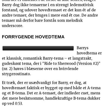
Barry dog ikke temaerne i en strengt ledemotivisk
forstand, og udover hovedtemaet er det kun ét af de
andre temaer, der bruges i mere end ét cue. De andre
temaer må derfor bare forstås som melodisk
underscore.
FORRYGENDE HOVEDTEMA
Barrys
hovedtema er
et klassisk, romantisk Barry-tema – et langstrakt,
gudeskønt tema, der i “Ride to Sherwood (Version #2)”
(nr. 2) høres i blæserne over en hvirvlende
strygerostinato.
Et træk, der er usædvanligt for Barry, er dog, at
hovedtemaet faktisk er bygget op med både et A-tema
og et B-tema. Det er A-temaet, der indleder cuet, mens
det mere beslutsomme, handlekraftige B-tema dukker
op ved 0:53.