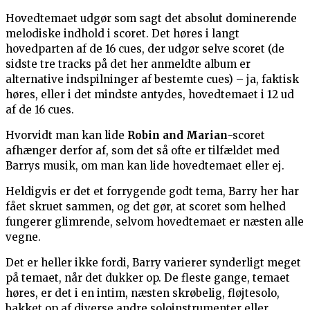
Hovedtemaet udgør som sagt det absolut dominerende
melodiske indhold i scoret. Det høres i langt
hovedparten af de 16 cues, der udgør selve scoret (de
sidste tre tracks på det her anmeldte album er
alternative indspilninger af bestemte cues) – ja, faktisk
høres, eller i det mindste antydes, hovedtemaet i 12 ud
af de 16 cues.
Hvorvidt man kan lide
Robin and Marian
-scoret
afhænger derfor af, som det så ofte er tilfældet med
Barrys musik, om man kan lide hovedtemaet eller ej.
Heldigvis er det et forrygende godt tema, Barry her har
fået skruet sammen, og det gør, at scoret som helhed
fungerer glimrende, selvom hovedtemaet er næsten alle
vegne.
Det er heller ikke fordi, Barry varierer synderligt meget
på temaet, når det dukker op. De fleste gange, temaet
høres, er det i en intim, næsten skrøbelig, fløjtesolo,
bakket op af diverse andre soloinstrumenter eller