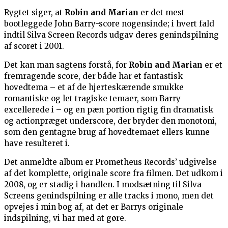
Rygtet siger, at
Robin and Marian
er det mest
bootleggede John Barry-score nogensinde; i hvert fald
indtil Silva Screen Records udgav deres genindspilning
af scoret i 2001.
Det kan man sagtens forstå, for
Robin and Marian
er et
fremragende score, der både har et fantastisk
hovedtema – et af de hjerteskærende smukke
romantiske og let tragiske temaer, som Barry
excellerede i – og en pæn portion rigtig fin dramatisk
og actionpræget underscore, der bryder den monotoni,
som den gentagne brug af hovedtemaet ellers kunne
have resulteret i.
Det anmeldte album er Prometheus Records’ udgivelse
af det komplette, originale score fra filmen. Det udkom i
2008, og er stadig i handlen. I modsætning til Silva
Screens genindspilning er alle tracks i mono, men det
opvejes i min bog af, at det er Barrys originale
indspilning, vi har med at gøre.