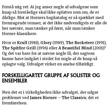
Forstå mig ret: At jeg anser nogle af udvalgene som
knap så forståelige skal ikke opfattes som om, de er
dårlige. Blot at Horners bagkatalog er så spækket med
fremragende temaer, at det ikke nødvendigvis er alle de
her nævnte, man tænker på først, når man tænker
Horner-klassikere.
Hvor er
Krull
(1983),
Glory
(1989),
The Rocketeer
(1991),
The Spitfire Grill
(1996) eller
A Beautiful Mind
(2001)?
Og det var bare for at nævne nogle få, der sagtens
kunne have indgået i stedet for nogle af de knap så
oplagte valg. Udvalget virker en anelse tilfældigt.
FORSKELLIGARTET GRUPPE AF SOLISTER OG
ENSEMBLER
Men det er i virkeligheden ikke udvalget, der udgør
problemet ved
James Horner – The Classics
; det er
fremførelsen.