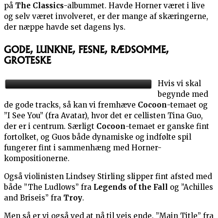
på
The Classics
-albummet. Havde Horner været i live
og selv været involveret, er der mange af skæringerne,
der næppe havde set dagens lys.
GODE, LUNKNE, FESNE, RÆDSOMME,
GROTESKE
Hvis vi skal
begynde med
de gode tracks, så kan vi fremhæve
Cocoon
-temaet og
”I See You” (fra Avatar), hvor det er cellisten Tina Guo,
der er i centrum. Særligt
Cocoon
-temaet er ganske fint
fortolket, og Guos både dynamiske og indfølte spil
fungerer fint i sammenhæng med Horner-
kompositionerne.
Også violinisten Lindsey Stirling slipper fint afsted med
både ”The Ludlows” fra
Legends of the Fall
og ”Achilles
and Briseis” fra
Troy
.
Men så er vi også ved at nå til vejs ende. ”Main Title” fra