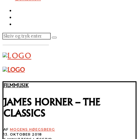
FILMMUSIK
JAMES HORNER – THE
CLASSICS
AF
MOGENS HØEGSBERG
13. OKTOBER 2018