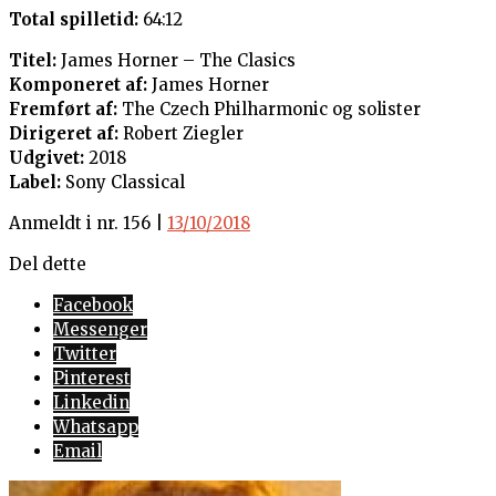
Total spilletid:
64:12
Titel:
James Horner – The Clasics
Komponeret af:
James Horner
Fremført af:
The Czech Philharmonic og solister
Dirigeret af:
Robert Ziegler
Udgivet:
2018
Label:
Sony Classical
Anmeldt i nr. 156 |
13/10/2018
Del dette
Facebook
Messenger
Twitter
Pinterest
Linkedin
Whatsapp
Email