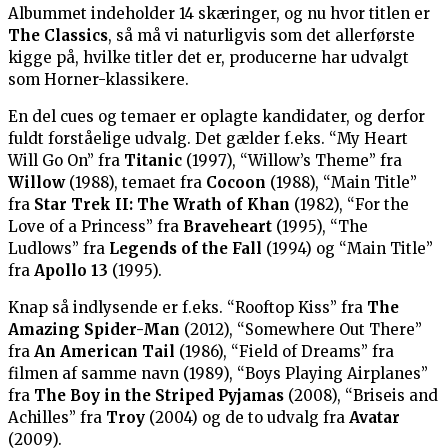
Albummet indeholder 14 skæringer, og nu hvor titlen er
The Classics
, så må vi naturligvis som det allerførste
kigge på, hvilke titler det er, producerne har udvalgt
som Horner-klassikere.
En del cues og temaer er oplagte kandidater, og derfor
fuldt forståelige udvalg. Det gælder f.eks. “My Heart
Will Go On” fra
Titanic
(1997), “Willow’s Theme” fra
Willow
(1988), temaet fra
Cocoon
(1988), “Main Title”
fra
Star Trek II: The Wrath of Khan
(1982), “For the
Love of a Princess” fra
Braveheart
(1995), “The
Ludlows” fra
Legends of the Fall
(1994) og “Main Title”
fra
Apollo 13
(1995).
Knap så indlysende er f.eks. “Rooftop Kiss” fra
The
Amazing Spider-Man
(2012), “Somewhere Out There”
fra
An American Tail
(1986), “Field of Dreams” fra
filmen af samme navn (1989), “Boys Playing Airplanes”
fra
The Boy in the Striped Pyjamas
(2008), “Briseis and
Achilles” fra
Troy
(2004) og de to udvalg fra
Avatar
(2009).