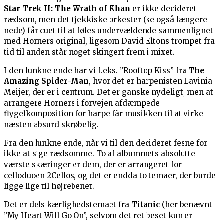
Star Trek II: The Wrath of Khan
er ikke decideret
rædsom, men det tjekkiske orkester (se også længere
nede) får cuet til at føles undervældende sammenlignet
med Horners original, ligesom David Eltons trompet fra
tid til anden står noget skingert frem i mixet.
I den lunkne ende har vi f.eks. ”Rooftop Kiss” fra
The
Amazing Spider-Man
, hvor det er harpenisten Lavinia
Meijer, der er i centrum. Det er ganske nydeligt, men at
arrangere Horners i forvejen afdæmpede
flygelkomposition for harpe får musikken til at virke
næsten absurd skrøbelig.
Fra den lunkne ende, når vi til den decideret fesne for
ikke at sige rædsomme. To af albummets absolutte
værste skæringer er dem, der er arrangeret for
celloduoen 2Cellos, og det er endda to temaer, der burde
ligge lige til højrebenet.
Det er dels kærlighedstemaet fra
Titanic
(her benævnt
”My Heart Will Go On”, selvom det ret beset kun er