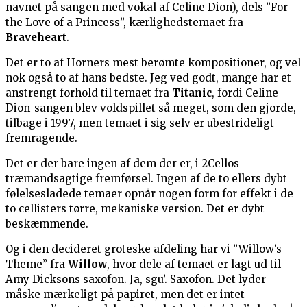
navnet på sangen med vokal af Celine Dion), dels ”For
the Love of a Princess”, kærlighedstemaet fra
Braveheart
.
Det er to af Horners mest berømte kompositioner, og vel
nok også to af hans bedste. Jeg ved godt, mange har et
anstrengt forhold til temaet fra
Titanic
, fordi Celine
Dion-sangen blev voldspillet så meget, som den gjorde,
tilbage i 1997, men temaet i sig selv er ubestrideligt
fremragende.
Det er der bare ingen af dem der er, i 2Cellos
træmandsagtige fremførsel. Ingen af de to ellers dybt
følelsesladede temaer opnår nogen form for effekt i de
to cellisters tørre, mekaniske version. Det er dybt
beskæmmende.
Og i den decideret groteske afdeling har vi ”Willow’s
Theme” fra
Willow
, hvor dele af temaet er lagt ud til
Amy Dicksons saxofon. Ja, sgu’. Saxofon. Det lyder
måske mærkeligt på papiret, men det er intet