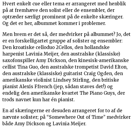
Hvert enkelt cue eller tema er arrangeret med henblik
på at fremhæve den solist eller de ensembler, der
optræder særligt prominent på de enkelte skæringer.
Og det er her, albummet kommer i problemer.
Men hvem er det så, der medvirker på albummet? Jo, det
er en forskelligartet gruppe af solister og ensembler:
Den kroatiske celloduo 2Cellos, den hollandske
harpenist Lavinia Meijer, den australske (klassiske)
saxofonspiller Amy Dickson, den kinesisk-amerikanske
cellist Tina Guo, den australske trompetist David Elton,
den australske (klassiske) guitarist Craig Ogden, den
amerikanske violinist Lindsey Stirling, den britiske
pianist Alexis Ffrench (jep, sådan staves det!) og
endelig den amerikanske kvartet The Piano Guys, der
trods navnet kun har én pianist.
En af skæringerne er desuden arrangeret for to af de
nævnte solister; på “Somewhere Out of Time” medvirker
både Amy Dickson og Lavinia Meijer.