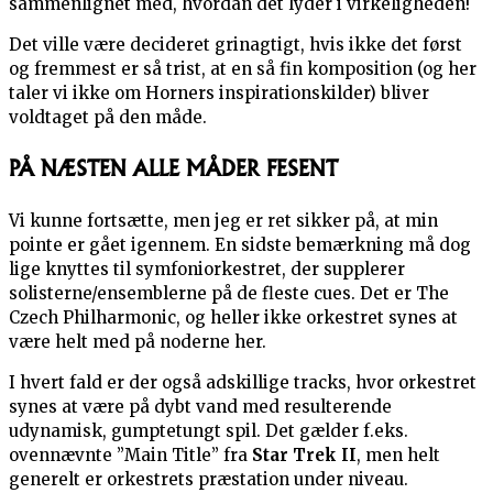
sammenlignet med, hvordan det lyder i virkeligheden!
Det ville være decideret grinagtigt, hvis ikke det først
og fremmest er så trist, at en så fin komposition (og her
taler vi ikke om Horners inspirationskilder) bliver
voldtaget på den måde.
PÅ NÆSTEN ALLE MÅDER FESENT
Vi kunne fortsætte, men jeg er ret sikker på, at min
pointe er gået igennem. En sidste bemærkning må dog
lige knyttes til symfoniorkestret, der supplerer
solisterne/ensemblerne på de fleste cues. Det er The
Czech Philharmonic, og heller ikke orkestret synes at
være helt med på noderne her.
I hvert fald er der også adskillige tracks, hvor orkestret
synes at være på dybt vand med resulterende
udynamisk, gumptetungt spil. Det gælder f.eks.
ovennævnte ”Main Title” fra
Star Trek II
, men helt
generelt er orkestrets præstation under niveau.