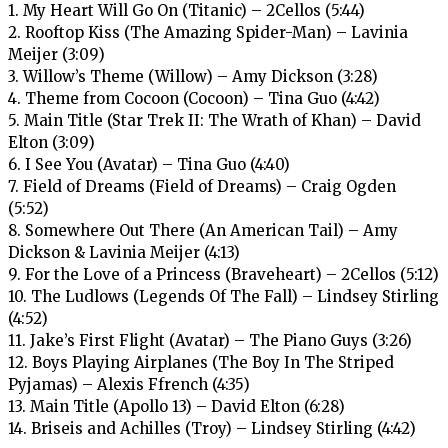
1. My Heart Will Go On (Titanic) – 2Cellos (5:44)
2. Rooftop Kiss (The Amazing Spider-Man) – Lavinia
Meijer (3:09)
3. Willow’s Theme (Willow) – Amy Dickson (3:28)
4. Theme from Cocoon (Cocoon) – Tina Guo (4:42)
5. Main Title (Star Trek II: The Wrath of Khan) – David
Elton (3:09)
6. I See You (Avatar) – Tina Guo (4:40)
7. Field of Dreams (Field of Dreams) – Craig Ogden
(5:52)
8. Somewhere Out There (An American Tail) – Amy
Dickson & Lavinia Meijer (4:13)
9. For the Love of a Princess (Braveheart) – 2Cellos (5:12)
10. The Ludlows (Legends Of The Fall) – Lindsey Stirling
(4:52)
11. Jake’s First Flight (Avatar) – The Piano Guys (3:26)
12. Boys Playing Airplanes (The Boy In The Striped
Pyjamas) – Alexis Ffrench (4:35)
13. Main Title (Apollo 13) – David Elton (6:28)
14. Briseis and Achilles (Troy) – Lindsey Stirling (4:42)