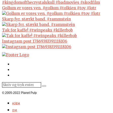
Gollum er vores ven. #gollum #tolkien #toy #lotr
Skarp fyr, stærkt band. #rammstein
Tak for kaffe! #twinpeaks #killerbob
Instagram post 17869383391118106
© 2005-2022 Planet Pulp
HJEM
OM