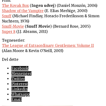
Film:
The Kovak Box
(
Ingen udvej
) (Daniel Monzón, 2006)
Shadow of the Vampire
(E. Elias Merhige, 2000)
Snuff
(Michael Findlay, Horacio Frederiksson & Simon
Nuchtern, 1976)
Snuff-Movie
(
Snuff Movie
) (Bernard Rose, 2005)
Super 8
(J.J. Abrams, 2011)
Tegneserier:
The League of Extraordinary Gentlemen: Volume II
(Alan Moore & Kevin O’Neill, 2003)
Del dette
Facebook
Messenger
Twitter
Pinterest
Linkedin
Whatsapp
Email