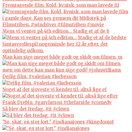
Fremragende film. Kold, kynisk, som man lavede fil
Mens vi venter på 4th edition... Stadig et af de b
Man kan sige meget både godt og skidt om filmen, m
Dejlig film. #valerian #lucbesson
Noget af det sjoveste vi kender til, altså lige ef
Så blev det fredag. #it #clown
"Se, skat, en stor lort." #indianajones #kingdomof