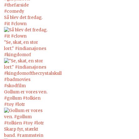
Så blev det fredag.
#it #clown
"Se, skat, en stor
lort." #indianajones
#kingdomof
Gollum er vores ven.
#gollum #tolkien
#toy #lotr
Skarp fyr, stærkt
band. #rammstein