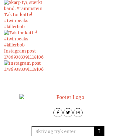
Tak for kaffe!
#twinpeaks
#killerbob
Instagram post
17869383391118106