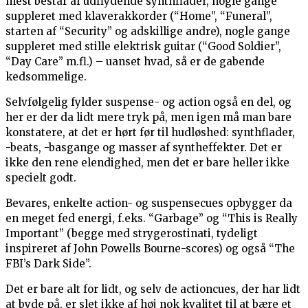
mest består af udflydende synthflader, nogle gange
suppleret med klaverakkorder (“Home”, “Funeral”,
starten af “Security” og adskillige andre), nogle gange
suppleret med stille elektrisk guitar (“Good Soldier”,
“Day Care” m.fl.) – uanset hvad, så er de gabende
kedsommelige.
Selvfølgelig fylder suspense- og action også en del, og
her er der da lidt mere tryk på, men igen må man bare
konstatere, at det er hørt før til hudløshed: synthflader,
-beats, -basgange og masser af syntheffekter. Det er
ikke den rene elendighed, men det er bare heller ikke
specielt godt.
Bevares, enkelte action- og suspensecues opbygger da
en meget fed energi, f.eks. “Garbage” og “This is Really
Important” (begge med strygerostinati, tydeligt
inspireret af John Powells Bourne-scores) og også “The
FBI’s Dark Side”.
Det er bare alt for lidt, og selv de actioncues, der har lidt
at byde på, er slet ikke af høj nok kvalitet til at bære et