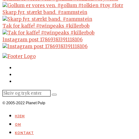
Skarp fyr, stærkt band. #rammstein
Tak for kaffe! #twinpeaks #killerbob
Instagram post 17869383391118106
© 2005-2022 Planet Pulp
HJEM
OM
KONTAKT