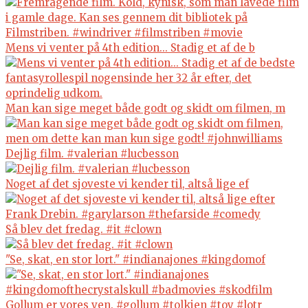
Mens vi venter på 4th edition... Stadig et af de b
Man kan sige meget både godt og skidt om filmen, m
Dejlig film. #valerian #lucbesson
Noget af det sjoveste vi kender til, altså lige ef
Så blev det fredag. #it #clown
"Se, skat, en stor lort." #indianajones #kingdomof
Gollum er vores ven. #gollum #tolkien #toy #lotr