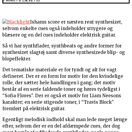
1 MINUTS LÆSETID
Ishams score er næsten rent synthesizet,
selvom enkelte cues også indeholder strygere og
blæsere og en del cues indeholder elektrisk guitar.
Så vi har synthflader, synthbeats og andre former for
synthesizet slagtøj samt diverse synthesizede blip- og
blopeffekter.
Det tematiske materiale er for tyndt og alt for vagt
defineret. Der er en form for motiv for den kvindelige
rolle, der sætter hele handlingen i gang; det motiv
består af en serie faldende toner og høres tydeligst i
“Sofia Flores”. Der er også et motiv for Liam Neesons
karakter; en serie stigende toner, i “Travis Block”
fremført på elektrisk guitar.
Egentligt melodisk indhold skal man lede meget længe
efter, selvom der er en del afdæmpede cues, der dog