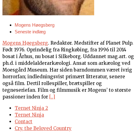
Mogens Høegsberg
Seneste indlæg
Mogens Høegsberg
. Redaktør. Medstifter af Planet Pulp.
Født 1976. Oprindelig fra Ringkøbing, fra 1996 til 2014
bosat i Århus, nu bosat i Silkeborg. Uddannet mag.art. og
ph.d. i middelalderarkæologi. Ansat som arkæolog ved
Moesgård Museum. Har siden barndommen været ivrig
horrorfan; indledningsvist primært litteratur, senere
også film. Dertil rollespiller, brætspiller og
tegneseriefan. Film og filmmusik er Mogens’ to største
passioner inden for
[..]
Ternet Ninja 2
Ternet Ninja
Contact
Cry, the Beloved Country