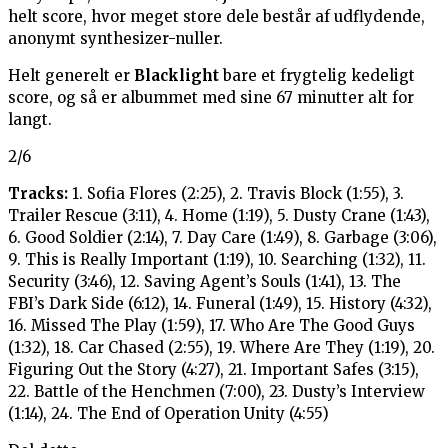
helt score, hvor meget store dele består af udflydende,
anonymt synthesizer-nuller.
Helt generelt er
Blacklight
bare et frygtelig kedeligt
score, og så er albummet med sine 67 minutter alt for
langt.
2/6
Tracks:
1. Sofia Flores (2:25), 2. Travis Block (1:55), 3.
Trailer Rescue (3:11), 4. Home (1:19), 5. Dusty Crane (1:43),
6. Good Soldier (2:14), 7. Day Care (1:49), 8. Garbage (3:06),
9. This is Really Important (1:19), 10. Searching (1:32), 11.
Security (3:46), 12. Saving Agent’s Souls (1:41), 13. The
FBI’s Dark Side (6:12), 14. Funeral (1:49), 15. History (4:32),
16. Missed The Play (1:59), 17. Who Are The Good Guys
(1:32), 18. Car Chased (2:55), 19. Where Are They (1:19), 20.
Figuring Out the Story (4:27), 21. Important Safes (3:15),
22. Battle of the Henchmen (7:00), 23. Dusty’s Interview
(1:14), 24. The End of Operation Unity (4:55)