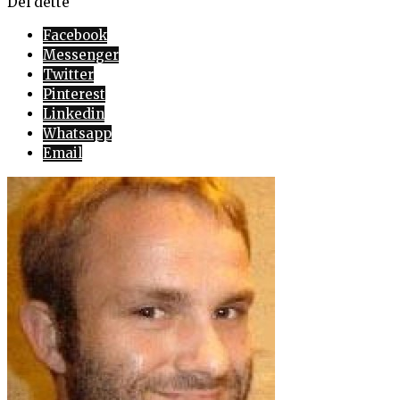
Del dette
Facebook
Messenger
Twitter
Pinterest
Linkedin
Whatsapp
Email