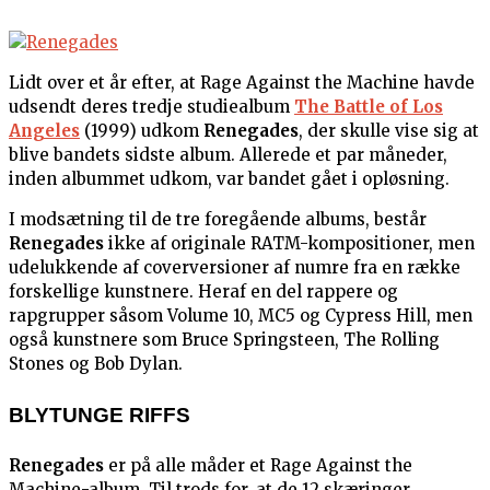
Lidt over et år efter, at Rage Against the Machine havde
udsendt deres tredje studiealbum
The Battle of Los
Angeles
(1999) udkom
Renegades
, der skulle vise sig at
blive bandets sidste album. Allerede et par måneder,
inden albummet udkom, var bandet gået i opløsning.
I modsætning til de tre foregående albums, består
Renegades
ikke af originale RATM-kompositioner, men
udelukkende af coverversioner af numre fra en række
forskellige kunstnere. Heraf en del rappere og
rapgrupper såsom Volume 10, MC5 og Cypress Hill, men
også kunstnere som Bruce Springsteen, The Rolling
Stones og Bob Dylan.
BLYTUNGE RIFFS
Renegades
er på alle måder et Rage Against the
Machine-album. Til trods for, at de 12 skæringer