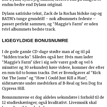
endnu bedre end Dylans original.
Dylans satiriske tekst, Zack de la Rochas bidske rap og
RATM’s tunge grundriff – nok albummets fedeste –
passer perfekt sammen, og “Maggie’s Farm” er uden
tvivl albummets bedste track.
LIGEGYLDIGE BONUSNUMRE
I de gode gamle CD-dage stødte man af og til på
“hidden tracks”. Således også her: Hvis man lader
“Maggie’s Farm” (der i sig selv varer godt og vel 6
minutter og 30 sekunder) køre videre, kommer der efter
en rum tid to bonus tracks. Det er liveudgaver af “Kick
Out The Jams” og “How I Could Just Kill a Man”,
sidstnævnte under medvirken af B-Real og Sen Dog fra
Cypress Hill.
Bonusnumrene er dog aldeles sekundære i forhold til de
12 studieskæringer, også kvalitativt. Livemusik skal