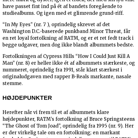
have passet fint ind på ét af bandets foregående to
studiealbums. Og igen med et glimrende grund-riff.
“In My Eyes” (nr. 7 ), oprindelig skrevet af det
Washington D.C.-baserede punkband Minor Threat, får
en ret loyal fortolkning af RATM, og er et ret fedt track i
begge udgaver, men dog ikke blandt albummets bedste.
Fortolkningen af Cypress Hills “How I Could Just Kill A
Man” (nr. 8) er heller ikke ét af albummets stærkeste, og
nummeret, oprindelig fra 1991, står klart stærkest i
originaludgaven med rapper B-Reals markante, nasale
stemme.
HØJDEPUNKTER
Herefter når vi frem til et af albummets klare
højdepunkter, RATM’s fortolkning af Bruce Springsteens
“The Ghost of Tom Joad”, oprindelig fra 1995 (nr. 9). Her
er der virkelig tale om en fortolkning; en markant