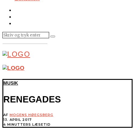
MUSIK
RENEGADES
AF
MOGENS HØEGSBERG
13. APRIL 2017
4 MINUTTERS LÆSETID