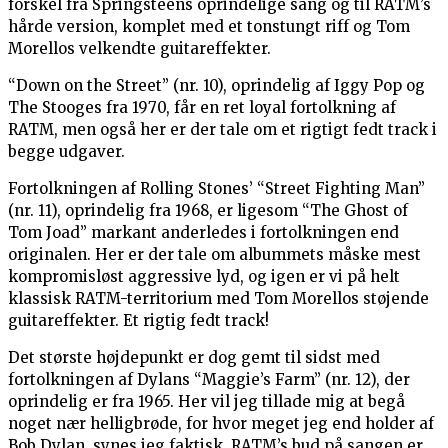
forskel fra Springsteens oprindelige sang og til RATM’s
hårde version, komplet med et tonstungt riff og Tom
Morellos velkendte guitareffekter.
“Down on the Street” (nr. 10), oprindelig af Iggy Pop og
The Stooges fra 1970, får en ret loyal fortolkning af
RATM, men også her er der tale om et rigtigt fedt track i
begge udgaver.
Fortolkningen af Rolling Stones’ “Street Fighting Man”
(nr. 11), oprindelig fra 1968, er ligesom “The Ghost of
Tom Joad” markant anderledes i fortolkningen end
originalen. Her er der tale om albummets måske mest
kompromisløst aggressive lyd, og igen er vi på helt
klassisk RATM-territorium med Tom Morellos støjende
guitareffekter. Et rigtig fedt track!
Det største højdepunkt er dog gemt til sidst med
fortolkningen af Dylans “Maggie’s Farm” (nr. 12), der
oprindelig er fra 1965. Her vil jeg tillade mig at begå
noget nær helligbrøde, for hvor meget jeg end holder af
Bob Dylan, synes jeg faktisk, RATM’s bud på sangen er