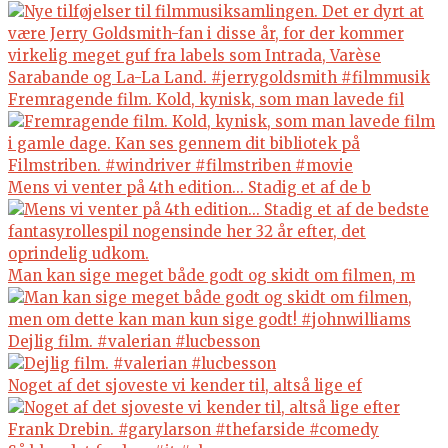
Fremragende film. Kold, kynisk, som man lavede fil
Mens vi venter på 4th edition... Stadig et af de b
Man kan sige meget både godt og skidt om filmen, m
Dejlig film. #valerian #lucbesson
Noget af det sjoveste vi kender til, altså lige ef