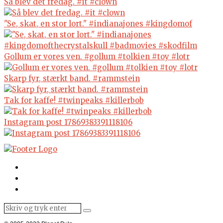
Så blev det fredag. #it #clown
"Se, skat, en stor lort." #indianajones #kingdomof
Gollum er vores ven. #gollum #tolkien #toy #lotr
Skarp fyr, stærkt band. #rammstein
Tak for kaffe! #twinpeaks #killerbob
Instagram post 17869383391118106