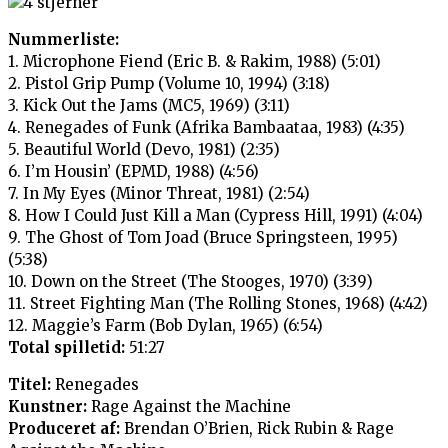
Nummerliste:
1. Microphone Fiend (Eric B. & Rakim, 1988) (5:01)
2. Pistol Grip Pump (Volume 10, 1994) (3:18)
3. Kick Out the Jams (MC5, 1969) (3:11)
4. Renegades of Funk (Afrika Bambaataa, 1983) (4:35)
5. Beautiful World (Devo, 1981) (2:35)
6. I’m Housin’ (EPMD, 1988) (4:56)
7. In My Eyes (Minor Threat, 1981) (2:54)
8. How I Could Just Kill a Man (Cypress Hill, 1991) (4:04)
9. The Ghost of Tom Joad (Bruce Springsteen, 1995)
(5:38)
10. Down on the Street (The Stooges, 1970) (3:39)
11. Street Fighting Man (The Rolling Stones, 1968) (4:42)
12. Maggie’s Farm (Bob Dylan, 1965) (6:54)
Total spilletid:
51:27
Titel:
Renegades
Kunstner:
Rage Against the Machine
Produceret af:
Brendan O’Brien, Rick Rubin & Rage