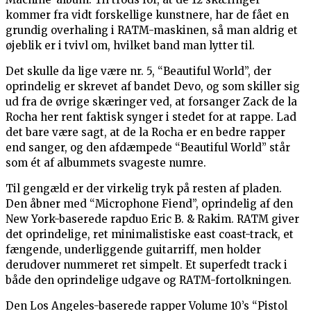
kommer fra vidt forskellige kunstnere, har de fået en
grundig overhaling i RATM-maskinen, så man aldrig et
øjeblik er i tvivl om, hvilket band man lytter til.
Det skulle da lige være nr. 5, “Beautiful World”, der
oprindelig er skrevet af bandet Devo, og som skiller sig
ud fra de øvrige skæringer ved, at forsanger Zack de la
Rocha her rent faktisk synger i stedet for at rappe. Lad
det bare være sagt, at de la Rocha er en bedre rapper
end sanger, og den afdæmpede “Beautiful World” står
som ét af albummets svageste numre.
Til gengæld er der virkelig tryk på resten af pladen.
Den åbner med “Microphone Fiend”, oprindelig af den
New York-baserede rapduo Eric B. & Rakim. RATM giver
det oprindelige, ret minimalistiske east coast-track, et
fængende, underliggende guitarriff, men holder
derudover nummeret ret simpelt. Et superfedt track i
både den oprindelige udgave og RATM-fortolkningen.
Den Los Angeles-baserede rapper Volume 10’s “Pistol