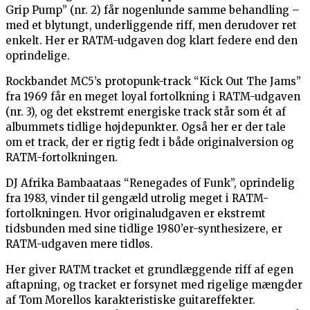
Grip Pump” (nr. 2) får nogenlunde samme behandling –
med et blytungt, underliggende riff, men derudover ret
enkelt. Her er RATM-udgaven dog klart federe end den
oprindelige.
Rockbandet MC5’s protopunk-track “Kick Out The Jams”
fra 1969 får en meget loyal fortolkning i RATM-udgaven
(nr. 3), og det ekstremt energiske track står som ét af
albummets tidlige højdepunkter. Også her er der tale
om et track, der er rigtig fedt i både originalversion og
RATM-fortolkningen.
DJ Afrika Bambaataas “Renegades of Funk”, oprindelig
fra 1983, vinder til gengæld utrolig meget i RATM-
fortolkningen. Hvor originaludgaven er ekstremt
tidsbunden med sine tidlige 1980’er-synthesizere, er
RATM-udgaven mere tidløs.
Her giver RATM tracket et grundlæggende riff af egen
aftapning, og tracket er forsynet med rigelige mængder
af Tom Morellos karakteristiske guitareffekter.