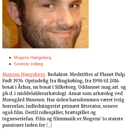
Mogens Høegsberg
Seneste indlæg
Mogens Høegsberg
. Redaktør. Medstifter af Planet Pulp.
Født 1976. Oprindelig fra Ringkøbing, fra 1996 til 2014
bosat i Århus, nu bosat i Silkeborg. Uddannet mag.art. og
ph.d. i middelalderarkæologi. Ansat som arkæolog ved
Moesgård Museum. Har siden barndommen været ivrig
horrorfan; indledningsvist primært litteratur, senere
også film. Dertil rollespiller, brætspiller og
tegneseriefan. Film og filmmusik er Mogens’ to største
passioner inden for
[..]