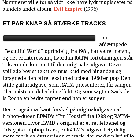
Nummeret ville for så vidt ikke have lydt maplaceret på
bandets andet album,
Evil Empire
(1996).
ET PAR KNAP SÅ STÆRKE TRACKS
Den
afdæmpede
“Beautiful World”, oprindelig fra 1981, har været nævnt,
og det er interessant, hvordan RATM-fortolkningen står
i skærende kontrast til den originale udgave. Devo
spillede bevist tekst og musik ud mod hinanden og
forsynede den bitre tekst med upbeat 1980’er-pop. Den
stille guitarudgave, som RATM præsenterer, får sangen
til at miste en del af sin effekt. Og som sagt er Zack de
la Rocha en bedre rapper end han er sanger.
Der er også markant forskel på originaludgaven af
hiphop-duoen EPMD’s “I’m Housin’” fra 1988 og RATM-
versionen. Hvor EPMD’s original er et ret letbenet og
tidstypisk hiphop-track, er RATM’s udgave betydelig
mere mørk og dyster; igen et track, der med sin lyd ville