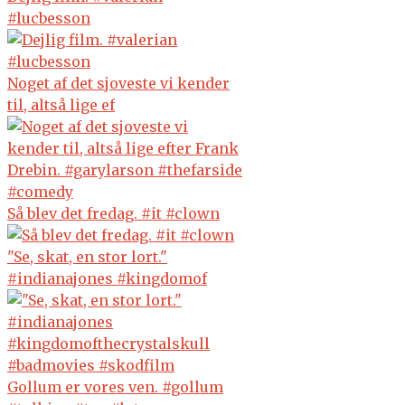
#lucbesson
Noget af det sjoveste vi kender
til, altså lige ef
Så blev det fredag. #it #clown
"Se, skat, en stor lort."
#indianajones #kingdomof
Gollum er vores ven. #gollum