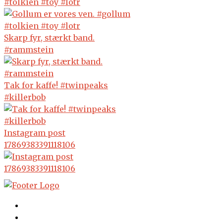
#tolkien #toy #lotr
Skarp fyr, stærkt band.
#rammstein
Tak for kaffe! #twinpeaks
#killerbob
Instagram post
17869383391118106