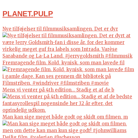
PLANET.PULP
Nye tilføjelser til filmmusiksamlingen. Det er dyr
Fremragende film. Kold, kynisk, som man lavede fil
Mens vi venter på 4th edition... Stadig et af de b
Man kan sige meget både godt og skidt om filmen, m
Dejlig film. #valerian #lucbesson