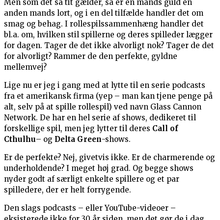
Men som det så tit gælder, så er én mands guld en
anden mands lort, og i en del tilfælde handler det om
smag og behag. I rollespilssammenhæng handler det
bl.a. om, hvilken stil spillerne og deres spilleder lægger
for dagen. Tager de det ikke alvorligt nok? Tager de det
for alvorligt? Rammer de den perfekte, gyldne
mellemvej?
Lige nu er jeg i gang med at lytte til en serie podcasts
fra et amerikansk firma (yep – man kan tjene penge på
alt, selv på at spille rollespil) ved navn Glass Cannon
Network. De har en hel serie af shows, dedikeret til
forskellige spil, men jeg lytter til deres
Call of
Cthulhu
– og
Delta Green
-shows.
Er de perfekte? Nej, givetvis ikke. Er de charmerende og
underholdende? I meget høj grad. Og begge shows
nyder godt af særligt enkelte spillere og et par
spilledere, der er helt forrygende.
Den slags podcasts – eller YouTube-videoer –
eksisterede ikke for 30 år siden, men det gør de i dag,