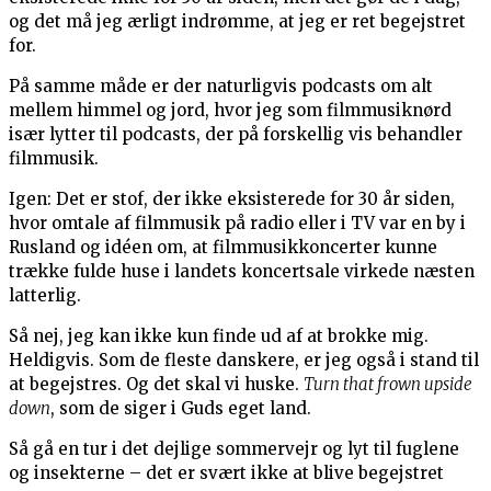
og det må jeg ærligt indrømme, at jeg er ret begejstret
for.
På samme måde er der naturligvis podcasts om alt
mellem himmel og jord, hvor jeg som filmmusiknørd
især lytter til podcasts, der på forskellig vis behandler
filmmusik.
Igen: Det er stof, der ikke eksisterede for 30 år siden,
hvor omtale af filmmusik på radio eller i TV var en by i
Rusland og idéen om, at filmmusikkoncerter kunne
trække fulde huse i landets koncertsale virkede næsten
latterlig.
Så nej, jeg kan ikke kun finde ud af at brokke mig.
Heldigvis. Som de fleste danskere, er jeg også i stand til
at begejstres. Og det skal vi huske.
Turn that frown upside
down
, som de siger i Guds eget land.
Så gå en tur i det dejlige sommervejr og lyt til fuglene
og insekterne – det er svært ikke at blive begejstret