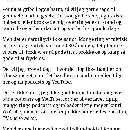
For nu at gribe i egen barm, så vil jeg gerne tage til
genmæle mod mig selv: Det kan godt være, jeg i sidste
måneds leder brokkede mig over tingenes tilstand og
jamrede over, hvordan alting var bedre i gamle dage.
Men det er naturligvis ikke sandt. Mange ting er faktisk
bedre i dag, end de var for 20-30 år siden; det glemmer
vi bare tit, fordi vi er så gode til at brokke os og knap så
gode til at fryde os.
Det vil jeg prøve i dag – hvor det dog ikke handler om
film så meget, som det handler om andre medier. Lige
her og nu podcasts og YouTube.
Det er ikke fordi, jeg ikke godt kunne brokke mig over
både podcasts og YouTube, for der bliver lavet rigtig
mange ringe podcasts og uploadet rigtig meget lort til
YouTube, men altså – det er jo ikke anderledes end film,
TV
und so weiter
.
Men der er satme også meget fedt indhold at komme