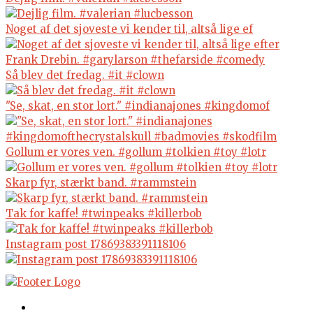
Noget af det sjoveste vi kender til, altså lige ef
Så blev det fredag. #it #clown
"Se, skat, en stor lort." #indianajones #kingdomof
Gollum er vores ven. #gollum #tolkien #toy #lotr
Skarp fyr, stærkt band. #rammstein
Tak for kaffe! #twinpeaks #killerbob
Instagram post 17869383391118106