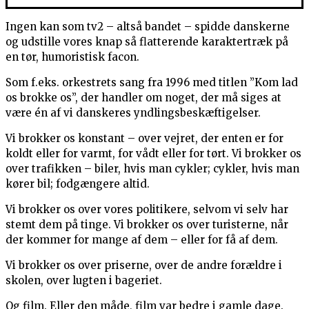
Ingen kan som tv2 – altså bandet – spidde danskerne
og udstille vores knap så flatterende karaktertræk på
en tør, humoristisk facon.
Som f.eks. orkestrets sang fra 1996 med titlen ”Kom lad
os brokke os”, der handler om noget, der må siges at
være én af vi danskeres yndlingsbeskæftigelser.
Vi brokker os konstant – over vejret, der enten er for
koldt eller for varmt, for vådt eller for tørt. Vi brokker os
over trafikken – biler, hvis man cykler; cykler, hvis man
kører bil; fodgængere altid.
Vi brokker os over vores politikere, selvom vi selv har
stemt dem på tinge. Vi brokker os over turisterne, når
der kommer for mange af dem – eller for få af dem.
Vi brokker os over priserne, over de andre forældre i
skolen, over lugten i bageriet.
Og film. Eller den måde, film var bedre i gamle dage.