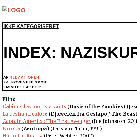
IKKE KATEGORISERET
INDEX: NAZISKU
AF
REDAKTIONEN
24. NOVEMBER 2008
1 MINUTS LÆSETID
Film:
L’abîme des morts vivants
(
Oasis of the Zombies
) (Je
La bestia in calore
(
Djævelen fra Gestapo
/
The Beast
Captain America: The First Avenger
(Joe Johnston, 2011
Europa
(
Zentropa
) (Lars von Trier, 1991)
Hannibal Rising
(Peter Webber, 2007)