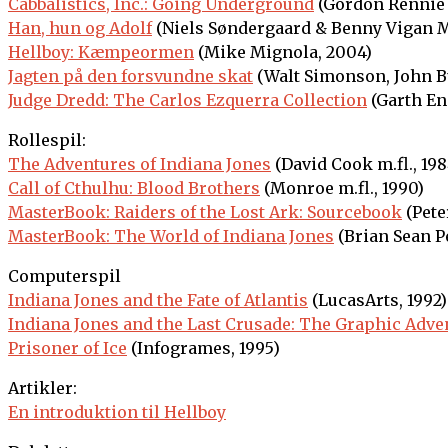
Cabbalistics, Inc.: Going Underground
(Gordon Rennie
Han, hun og Adolf
(Niels Søndergaard & Benny Vigan M
Hellboy: Kæmpeormen
(Mike Mignola, 2004)
Jagten på den forsvundne skat
(Walt Simonson, John Bu
Judge Dredd: The Carlos Ezquerra Collection
(Garth Enn
Rollespil:
The Adventures of Indiana Jones
(David Cook m.fl., 198
Call of Cthulhu: Blood Brothers
(Monroe m.fl., 1990)
MasterBook: Raiders of the Lost Ark: Sourcebook
(Pete
MasterBook: The World of Indiana Jones
(Brian Sean Pe
Computerspil
Indiana Jones and the Fate of Atlantis
(LucasArts, 1992)
Indiana Jones and the Last Crusade: The Graphic Adve
Prisoner of Ice
(Infogrames, 1995)
Artikler:
En introduktion til Hellboy