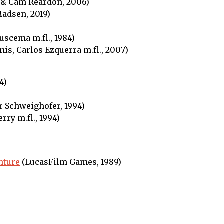
 & Cam Reardon, 2006)
adsen, 2019)
scema m.fl., 1984)
is, Carlos Ezquerra m.fl., 2007)
4)
r Schweighofer, 1994)
rry m.fl., 1994)
nture
(LucasFilm Games, 1989)