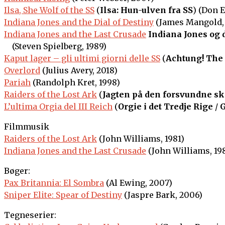
Ilsa, She Wolf of the SS
(
Ilsa: Hun-ulven fra SS
) (Don 
Indiana Jones and the Dial of Destiny
(James Mangold, 
Indiana Jones and the Last Crusade
Indiana Jones og d
(Steven Spielberg, 1989)
Kaput lager – gli ultimi giorni delle SS
(
Achtung! The 
Overlord
(Julius Avery, 2018)
Pariah
(Randolph Kret, 1998)
Raiders of the Lost Ark
(
Jagten på den forsvundne sk
L’ultima Orgia del III Reich
(
Orgie i det Tredje Rige
/
G
Filmmusik
Raiders of the Lost Ark
(John Williams, 1981)
Indiana Jones and the Last Crusade
(John Williams, 19
Bøger:
Pax Britannia: El Sombra
(Al Ewing, 2007)
Sniper Elite: Spear of Destiny
(Jaspre Bark, 2006)
Tegneserier: