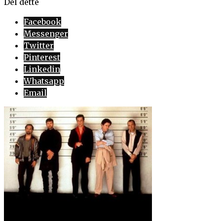
Del dette
Facebook
Messenger
Twitter
Pinterest
Linkedin
Whatsapp
Email