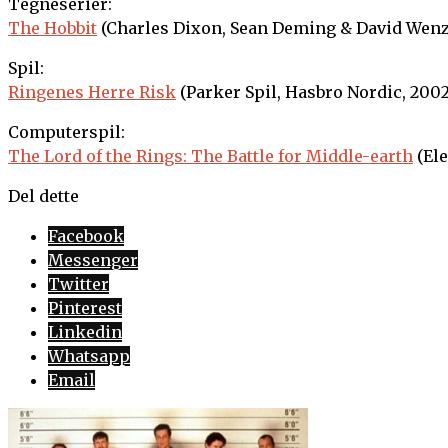
Tegneserier:
The Hobbit
(Charles Dixon, Sean Deming & David Wenze
Spil:
Ringenes Herre Risk
(Parker Spil, Hasbro Nordic, 2002
Computerspil:
The Lord of the Rings: The Battle for Middle-earth
(Ele
Del dette
Facebook
Messenger
Twitter
Pinterest
Linkedin
Whatsapp
Email