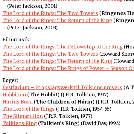
(Peter Jackson, 2001)
The Lord of the Rings: The Two Towers
(
Ringenes Her
The Lord of the Rings: The Return of the King
(
Ringen
(Peter Jackson, 2003)
Filmmusik:
The Lord of the Rings: The Fellowship of the Ring
(How
The Lord of the Rings: The Two Towers
(Howard Shore
The Lord of the Rings: The Return of the King
(Howard 
The Lord of the Rings: The Rings of Power – Season O
Bøger:
Bestiarium – Et opslagsværk til Tolkiens univers
(
A T
Hobbitten
(
The Hobbit
) (J.R.R. Tolkien, 1937)
Húrins Børn
(
The Children of Húrin
) (J.R.R. Tolkien,
The Lord of the Rings
(J.R.R. Tolkien, 1954-55)
The Silmarillion
(J.R.R. Tolkien, 1977)
Tolkiens Ring
(
Tolkien’s Ring
) (David Day, 1994)