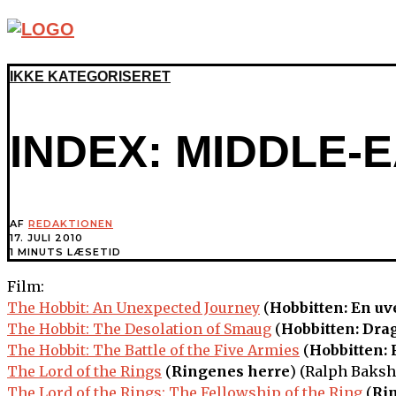
IKKE KATEGORISERET
INDEX: MIDDLE-
AF
REDAKTIONEN
17. JULI 2010
1 MINUTS LÆSETID
Film:
The Hobbit: An Unexpected Journey
(
Hobbitten: En uv
The Hobbit: The Desolation of Smaug
(
Hobbitten: Dr
The Hobbit: The Battle of the Five Armies
(
Hobbitten:
The Lord of the Rings
(
Ringenes herre
) (Ralph Bakshi
The Lord of the Rings: The Fellowship of the Ring
(
Ri