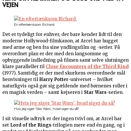
VEJEN
En eftertænksom Richard.
Det er tydeligt for enhver, der bare kender lidt til den
moderne Hollywood-filmkanon, at Arcel har hugget
med arme og ben fra sine yndlingsfilm og -serier. På
overordnet plan er der med den langsomme og
opbyggende indledning på filmen samt selve slutningen
klare paralleller til
Close Encounters of the Third Kind
(1977). Samtidig er der med skurkens overordnede mål
henvisninger til
Harry Potter
-universet – hvilket
naturligvis også gør sig gældende med børnenes roller i
en magisk verden – samt kejseren i
Star Wars
-serien.
Hvis jeg siger ‘Star Wars’, hvad siger du så?
I sit visuelle udtryk er der ingen tvivl om, at Arcel har
set
Lord of the Rings
-trilogien mere end én gang, og i