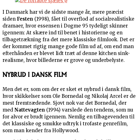
I Danmark har vi de sidste mange år, mere præcist
siden
Festen
(1998), fået til overflod af socialrealistiske
dramaer, hvor essensen i Dogme 95 tydeligt skinner
igennem: At skære ind til benet i historierne og en
tilbagetrækning fra det mere klassiske filmlook. Det er
der kommet rigtig mange gode film ud af, om end man
efterhånden er blevet lidt træt af denne kitchen sink-
realisme, hvor billederne er grove og underbelyste.
NYBRUD I DANSK FILM
Men det er, som om der er sket et nybrud i dansk film,
hvor skikkelser som Ole Bornedal og Nikolaj Arcel er de
mest fremtrædende. Sjovt nok var det Bornedal, der
med
Nattevagten
(1994) varslede den tendens, som nu
for alvor er brudt igennem. Nemlig en tilbagevenden til
det klassiske og smukke udtryk i trofaste genrefilm,
som man kender fra Hollywood.