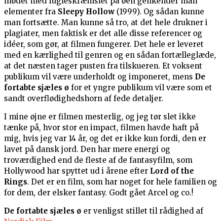
mødet med fugleskræmslet på øen genkender man
elementer fra
Sleepy Hollow
(1999). Og sådan kunne
man fortsætte. Man kunne så tro, at det hele drukner i
plagiater, men faktisk er det alle disse referencer og
idéer, som gør, at filmen fungerer. Det hele er leveret
med en kærlighed til genren og en sådan fortælleglæde,
at det næsten tager pusten fra tilskueren. Et voksent
publikum vil være underholdt og imponeret, mens
De
fortabte sjæles ø
for et yngre publikum vil være som et
sandt overflødighedshorn af fede detaljer.
I mine øjne er filmen mesterlig, og jeg tør slet ikke
tænke på, hvor stor en impact, filmen havde haft på
mig, hvis jeg var 14 år, og det er ikke kun fordi, den er
lavet på dansk jord. Den har mere energi og
troværdighed end de fleste af de fantasyfilm, som
Hollywood har spyttet ud i årene efter
Lord of the
Rings
. Det er en film, som har noget for hele familien og
for dem, der elsker fantasy. Godt gået Arcel og co.!
De fortabte sjæles ø
er venligst stillet til rådighed af