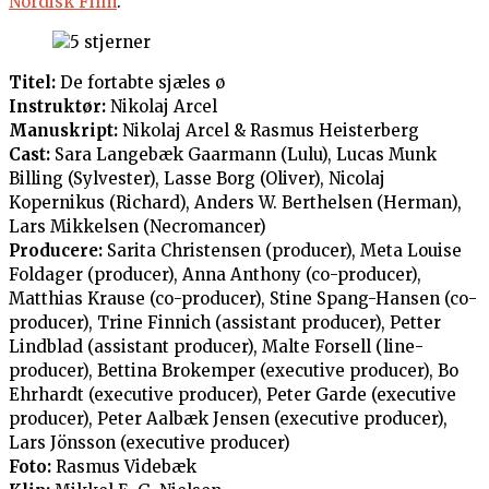
Nordisk Film
.
Titel:
De fortabte sjæles ø
Instruktør:
Nikolaj Arcel
Manuskript:
Nikolaj Arcel & Rasmus Heisterberg
Cast:
Sara Langebæk Gaarmann (Lulu), Lucas Munk
Billing (Sylvester), Lasse Borg (Oliver), Nicolaj
Kopernikus (Richard), Anders W. Berthelsen (Herman),
Lars Mikkelsen (Necromancer)
Producere:
Sarita Christensen (producer), Meta Louise
Foldager (producer), Anna Anthony (co-producer),
Matthias Krause (co-producer), Stine Spang-Hansen (co-
producer), Trine Finnich (assistant producer), Petter
Lindblad (assistant producer), Malte Forsell (line-
producer), Bettina Brokemper (executive producer), Bo
Ehrhardt (executive producer), Peter Garde (executive
producer), Peter Aalbæk Jensen (executive producer),
Lars Jönsson (executive producer)
Foto:
Rasmus Videbæk