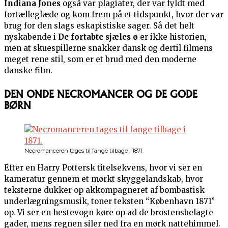
Indiana Jones
også var plagiater, der var fyldt med
fortælleglæde og kom frem på et tidspunkt, hvor der var
brug for den slags eskapistiske sager. Så det helt
nyskabende i
De fortabte sjæles ø
er ikke historien,
men at skuespillerne snakker dansk og dertil filmens
meget rene stil, som er et brud med den moderne
danske film.
DEN ONDE NECROMANCER OG DE GODE
BØRN
Necromanceren tages til fange tilbage i 1871.
Efter en Harry Pottersk titelsekvens, hvor vi ser en
kameratur gennem et mørkt skyggelandskab, hvor
teksterne dukker op akkompagneret af bombastisk
underlægningsmusik, toner teksten “København 1871”
op. Vi ser en hestevogn køre op ad de brostensbelagte
gader, mens regnen siler ned fra en mørk nattehimmel.