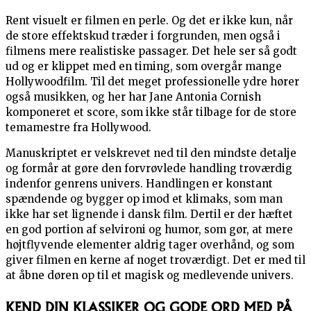
Rent visuelt er filmen en perle. Og det er ikke kun, når
de store effektskud træder i forgrunden, men også i
filmens mere realistiske passager. Det hele ser så godt
ud og er klippet med en timing, som overgår mange
Hollywoodfilm. Til det meget professionelle ydre hører
også musikken, og her har Jane Antonia Cornish
komponeret et score, som ikke står tilbage for de store
temamestre fra Hollywood.
Manuskriptet er velskrevet ned til den mindste detalje
og formår at gøre den forvrøvlede handling troværdig
indenfor genrens univers. Handlingen er konstant
spændende og bygger op imod et klimaks, som man
ikke har set lignende i dansk film. Dertil er der hæftet
en god portion af selvironi og humor, som gør, at mere
højtflyvende elementer aldrig tager overhånd, og som
giver filmen en kerne af noget troværdigt. Det er med til
at åbne døren op til et magisk og medlevende univers.
KEND DIN KLASSIKER OG GODE ORD MED PÅ