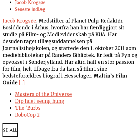
Jacob Krogsøe
Seneste indlæg
Jacob Krogsøe
. Medstifter af Planet Pulp. Redaktør.
Bosiddende i Århus, hvorfra han har færdiggjort sit
studie på Film- og Medievidenskab på KUA. Har
desuden taget tillægsuddannelsen på
Journalisthøjskolen, og startede den 1. oktober 2011 som
mediebibliotekar på Randers Bibliotek. Er født på Fyn og
opvokset i Sønderjylland. Har altid haft en stor passion
for film, helt tilbage fra da han så film i sine
bedsteforældres biograf i Hesselager.
Maltin’s Film
Guide
[..]
Masters of the Universe
Dip huet seung hung
The 'Burbs
RoboCop 2
SE ALL