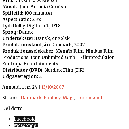
Klip:
Mikkel E. G. Nielsen
Musik:
Jane Antonia Cornish
Spilletid:
100 minutter
Aspect ratio:
2.35:1
Lyd:
Dolby Digital 5.1., DTS
Sprog:
Dansk
Undertekster:
Dansk, engelsk
Produktionsland, år:
Danmark, 2007
Produktionsselskaber:
Memfis Film, Nimbus Film
Productions, Pain Unlimited GmbH Filmproduktion,
Zentropa Entertainments
Distributør (DVD):
Nordisk Film (DK)
Udgave/region:
2
Anmeldt i nr. 24 |
13/10/2007
Stikord:
Danmark
,
Fantasy
,
Magi
,
Troldmænd
Del dette
Facebook
Messenger