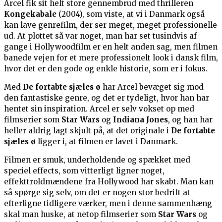
Arcel fik sit helt store gennembrud med thrilleren
Kongekabale
(2004), som viste, at vi i Danmark også
kan lave genrefilm, der ser meget, meget professionelle
ud. At plottet så var noget, man har set tusindvis af
gange i Hollywoodfilm er en helt anden sag, men filmen
banede vejen for et mere professionelt look i dansk film,
hvor det er den gode og enkle historie, som er i fokus.
Med
De fortabte sjæles ø
har Arcel bevæget sig mod
den fantastiske genre, og det er tydeligt, hvor han har
hentet sin inspiration. Arcel er selv vokset op med
filmserier som
Star Wars
og
Indiana Jones
, og han har
heller aldrig lagt skjult på, at det originale i
De fortabte
sjæles ø
ligger i, at filmen er lavet i Danmark.
Filmen er smuk, underholdende og spækket med
speciel effects, som vitterligt ligner noget,
effekttroldmændene fra Hollywood har skabt. Man kan
så spørge sig selv, om det er nogen stor bedrift at
efterligne tidligere værker, men i denne sammenhæng
skal man huske, at netop filmserier som
Star Wars
og