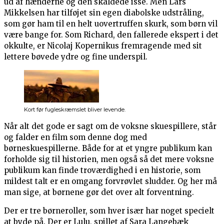
ud af hænderne og den skaldede isse. Men Lars
Mikkelsen har tilføjet sin egen diabolske udstråling,
som gør ham til en helt uovertruffen skurk, som børn vil
være bange for. Som Richard, den fallerede ekspert i det
okkulte, er Nicolaj Kopernikus fremragende med sit
lettere bøvede ydre og fine underspil.
Kort før fugleskræmslet bliver levende.
Når alt det gode er sagt om de voksne skuespillere, står
og falder en film som denne dog med
børneskuespillerne. Både for at et yngre publikum kan
forholde sig til historien, men også så det mere voksne
publikum kan finde troværdighed i en historie, som
mildest talt er en omgang forvrøvlet sludder. Og her må
man sige, at børnene gør det over alt forventning.
Der er tre børneroller, som hver især har noget specielt
at byde på. Der er Lulu, spillet af Sara Langebæk