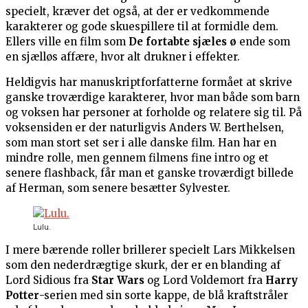
specielt, kræver det også, at der er vedkommende
karakterer og gode skuespillere til at formidle dem.
Ellers ville en film som
De fortabte sjæles ø
ende som
en sjælløs affære, hvor alt drukner i effekter.
Heldigvis har manuskriptforfatterne formået at skrive
ganske troværdige karakterer, hvor man både som barn
og voksen har personer at forholde og relatere sig til. På
voksensiden er der naturligvis Anders W. Berthelsen,
som man stort set ser i alle danske film. Han har en
mindre rolle, men gennem filmens fine intro og et
senere flashback, får man et ganske troværdigt billede
af Herman, som senere besætter Sylvester.
Lulu.
I mere bærende roller brillerer specielt Lars Mikkelsen
som den nederdrægtige skurk, der er en blanding af
Lord Sidious fra
Star Wars
og Lord Voldemort fra
Harry
Potter
-serien med sin sorte kappe, de blå kraftstråler