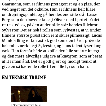
Gaarmann, som er filmens protagonist og en pige, der
ved noget om det okkulte. Hun er filmens helt klare
omdrejningspunkt, og på hendes ene side står Lasse
Borg som den bøvede knægt Oliver med hjertet på det
rette sted, og på den anden side står hendes lillebror
Sylvester. Det er nok i rollen som Sylvester, at vi finder
filmens største præstation rent skuespilmæssigt. Lucas
Munk Billing er fantastisk god som den hårdt prøvede
københavnerknægt Sylvester, og hans talent lyser langt
væk. Han formår både at spille den lille smarte knægt
og den mere alvorlige udgave af knægten, som er besat
af Herman ånd. Det er godt gjort og modigt tænkt at
give en så bærende rolle til en lille fyr som ham.
EN TEKNISK TRIUMF
I Necromancerens hule.