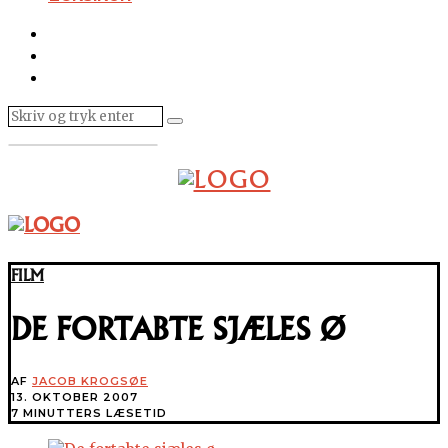
FILM
DE FORTABTE SJÆLES Ø
AF
JACOB KROGSØE
13. OKTOBER 2007
7 MINUTTERS LÆSETID