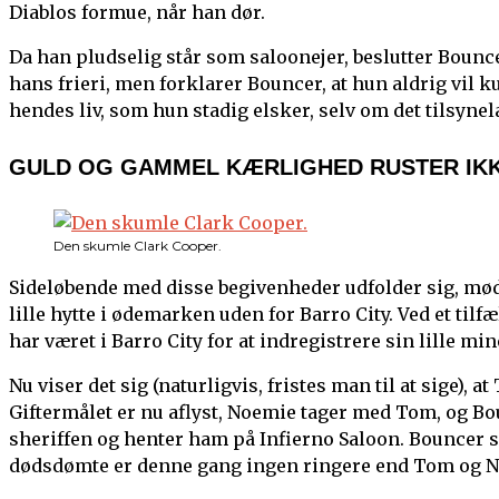
Diablos formue, når han dør.
Da han pludselig står som saloonejer, beslutter Bounce
hans frieri, men forklarer Bouncer, at hun aldrig vil
hendes liv, som hun stadig elsker, selv om det tilsyne
GULD OG GAMMEL KÆRLIGHED RUSTER IK
Den skumle Clark Cooper.
Sideløbende med disse begivenheder udfolder sig, møde
lille hytte i ødemarken uden for Barro City. Ved et til
har været i Barro City for at indregistrere sin lille m
Nu viser det sig (naturligvis, fristes man til at sige),
Giftermålet er nu aflyst, Noemie tager med Tom, og B
sheriffen og henter ham på Infierno Saloon. Bouncer 
dødsdømte er denne gang ingen ringere end Tom og 