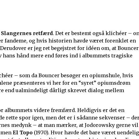
d
Slangernes retfærd
. Det er bestemt også klichéer – o
 fandeme, og hvis historien havde været forenklet en
erudover er jeg ret begejstret for idéen om, at Bouncer
lv hans hånd mere end føres ind i albummets tragiske
lichéer – som da Bouncer besøger en opiumshule, hvis
e alene præsenteres vi her for en “syret” opiumsdrøm
ere end ualmindeligt dårligt skrevet dialog mellem
e for albummets videre fremfærd. Heldigvis er det en
 rette spor igen, men det er i sådanne sekvenser – der
nes medynk – at man mærker, at Jodorowsky gerne vil
filmen
El Topo
(1970). Hvor havde det bare været uendelig