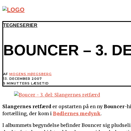
TEGNESERIER
BOUNCER – 3. 
AF
MOGENS HØEGSBERG
13. DECEMBER 2007
5 MINUTTERS LÆSETID
Slangernes retfærd
er opstarten på en ny
Bouncer
-h
fortælling, der kom i
Bødlernes medynk
.
I albummets begyndelse befinder Bouncer sig pludselig 