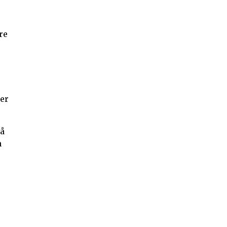
re
 er
så
n