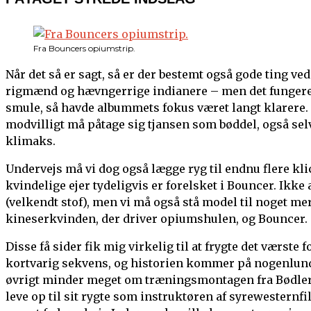
Fra Bouncers opiumstrip.
Når det så er sagt, så er der bestemt også gode ting ve
rigmænd og hævngerrige indianere – men det fungerer
smule, så havde albummets fokus været langt klarere. D
modvilligt må påtage sig tjansen som bøddel, også se
klimaks.
Undervejs må vi dog også lægge ryg til endnu flere k
kvindelige ejer tydeligvis er forelsket i Bouncer. Ikk
(velkendt stof), men vi må også stå model til noget m
kineserkvinden, der driver opiumshulen, og Bouncer.
Disse få sider fik mig virkelig til at frygte det værst
kortvarig sekvens, og historien kommer på nogenlunde
øvrigt minder meget om træningsmontagen fra Bødler
leve op til sit rygte som instruktøren af syrewestern