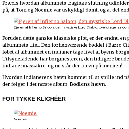
Præcis hvordan albummets tragiske slutning udfolder si
på, at Tom og Noemie var uskyldigt dømt, og at det en
Ejeren af Infierno Saloon, den mystiske Lord Diablo, overdrager saloon
Foruden dette ganske klassiske plot, er der endnu en pl
albummets titel. Den forhenværende bøddel i Barro City
løbet af albummet en indianer tage livet af byens borg
Tilsyneladende har borgmesteren, den tidligere bøddel 
indianermassakre, og nu står der hævn på menuen!
Hvordan indianerens hævn kommer til at spille ind på d
der følger i det næste album,
Bødlens hævn
.
FOR TYKKE KLICHÉER
Noemie.