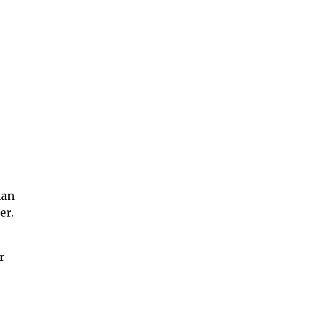
han
er.
r