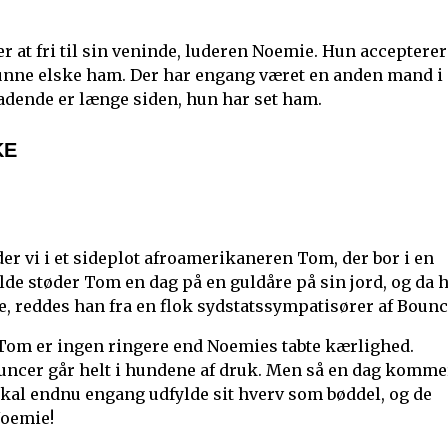
r at fri til sin veninde, luderen Noemie. Hun accepterer
 kunne elske ham. Der har engang været en anden mand i
ladende er længe siden, hun har set ham.
KE
r vi i et sideplot afroamerikaneren Tom, der bor i en
fælde støder Tom en dag på en guldåre på sin jord, og da 
ine, reddes han fra en flok sydstatssympatisører af Bounc
 at Tom er ingen ringere end Noemies tabte kærlighed.
ouncer går helt i hundene af druk. Men så en dag komme
skal endnu engang udfylde sit hverv som bøddel, og de
Noemie!