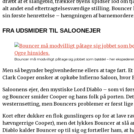
dræbt af et slangebid, trækker byens spidser lod om t
alt andet end eftertragtelsesværdige stilling. Bounce
sin første henrettelse – hængningen af barnemordere
FRA UDSMIDER TIL SALOONEJER
Bouncer må modvilligt påtage sig jobbet som bøddel – her ekspedere
Men så begynder begivenhederne ellers at tage fart. E
Clark Cooper ønsker at opkøbe Infierno Saloon, hvor B
Saloonens ejer, den mystiske Lord Diablo – som vi førs
og Bouncer smider Cooper og hans folk på porten. Det 
westernsetting, men Bouncers problemer er først lige
Kort efter dukker en flok gunslingers op for at lave ra
hævngerrige Cooper), men det lykkes Bouncer at slå an
Diablo kalder Bouncer op til sig og fortæller ham, at h