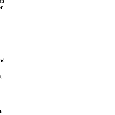
en
er
and
t,
le