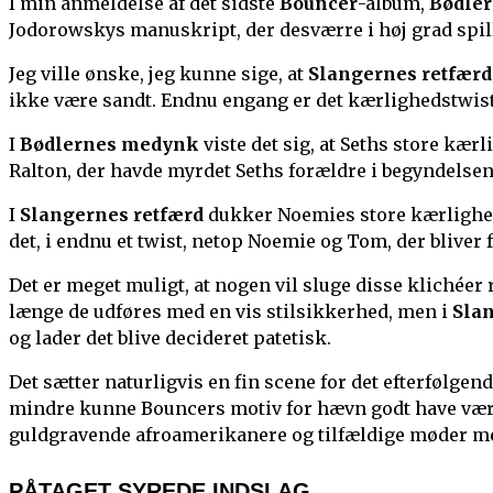
I min anmeldelse af det sidste
Bouncer
-album,
Bødle
Jodorowskys manuskript, der desværre i høj grad spill
Jeg ville ønske, jeg kunne sige, at
Slangernes retfærd
ikke være sandt. Endnu engang er det kærlighedstwiste
I
Bødlernes medynk
viste det sig, at Seths store kær
Ralton, der havde myrdet Seths forældre i begyndelsen 
I
Slangernes retfærd
dukker Noemies store kærlighed 
det, i endnu et twist, netop Noemie og Tom, der bliver
Det er meget muligt, at nogen vil sluge disse klichéer rå
længe de udføres med en vis stilsikkerhed, men i
Sla
og lader det blive decideret patetisk.
Det sætter naturligvis en fin scene for det efterfølgen
mindre kunne Bouncers motiv for hævn godt have været
guldgravende afroamerikanere og tilfældige møder mell
PÅTAGET SYREDE INDSLAG