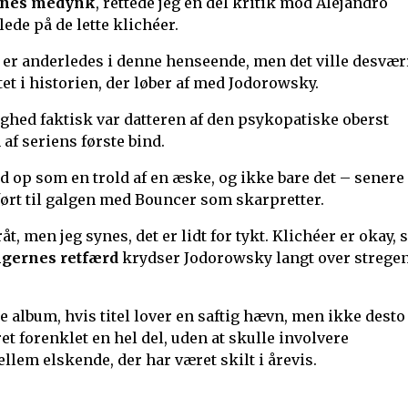
rnes medynk
, rettede jeg en del kritik mod Alejandro
ede på de lette klichéer.
er anderledes i denne henseende, men det ville desvær
t i historien, der løber af med Jodorowsky.
lighed faktisk var datteren af den psykopatiske oberst
af seriens første bind.
op som en trold af en æske, og ikke bare det – senere
 ført til galgen med Bouncer som skarpretter.
t, men jeg synes, det er lidt for tykt. Klichéer er okay, 
ngernes retfærd
krydser Jodorowsky langt over strege
de album, hvis titel lover en saftig hævn, men ikke desto
 forenklet en hel del, uden at skulle involvere
em elskende, der har været skilt i årevis.