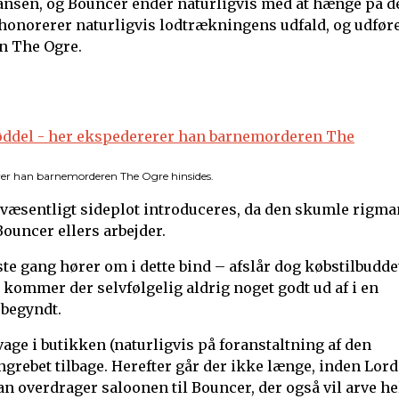
jansen, og Bouncer ender naturligvis med at hænge på d
r honorerer naturligvis lodtrækningens udfald, og udfør
n The Ogre.
rer han barnemorderen The Ogre hinsides.
t væsentligt sideplot introduceres, da den skumle rigm
ouncer ellers arbejder.
te gang hører om i dette bind – afslår dog købstilbudde
kommer der selvfølgelig aldrig noget godt ud af i en
 begyndt.
vage i butikken (naturligvis på foranstaltning af den
grebet tilbage. Herefter går der ikke længe, inden Lord
an overdrager saloonen til Bouncer, der også vil arve he