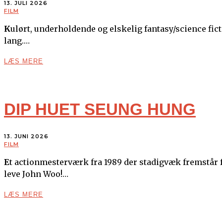
13. JULI 2026
FILM
Kulørt, underholdende og elskelig fantasy/science fiction/komedie/legetøjsfilmatisering, der desværre er alt for
lang.…
LÆS MERE
DIP HUET SEUNG HUNG
13. JUNI 2026
FILM
Et actionmesterværk fra 1989 der stadigvæk fremstår frisk, vild, voldsom, blodig og frejdig her i 2026, længe
leve John Woo!…
LÆS MERE