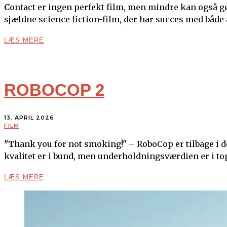
Contact er ingen perfekt film, men mindre kan også gøre det. Væsentligst, så er Contact den type relativt
sjældne science fiction-film, der har succes med både
LÆS MERE
ROBOCOP 2
13. APRIL 2026
FILM
"Thank you for not smoking!" – RoboCop er tilbage i denne elskelige og rodede møgfilm, hvor manuskriptets
kvalitet er i bund, men underholdningsværdien er i to
LÆS MERE