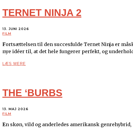
TERNET NINJA 2
13. JUNI 2026
FILM
Fortsættelsen til den succesfulde Ternet Ninja er måske bare mere af det samme, men med nok ændringer og
nye idéer til, at det hele fungerer perfekt, og underho
LÆS MERE
THE ‘BURBS
13. MAJ 2026
FILM
En skøn, vild og anderledes amerikansk genrehybrid, 